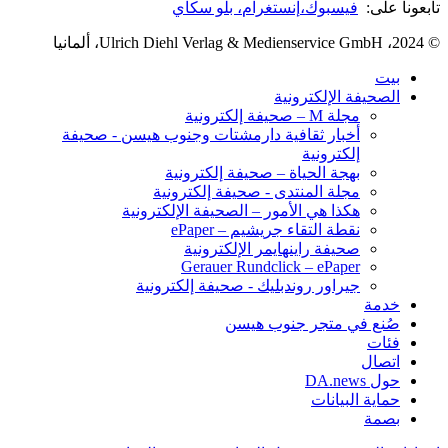
تابعونا على:
فيسبوك،
إنستغرام
، بلو سكاي
© 2024، Ulrich Diehl Verlag & Medienservice GmbH، ألمانيا
بيت
الصحيفة الإلكترونية
مجلة M – صحيفة إلكترونية
أخبار ثقافية دارمشتات وجنوب هيسن - صحيفة
إلكترونية
بهجة الحياة – صحيفة إلكترونية
مجلة المنتدى - صحيفة إلكترونية
هكذا هي الأمور – الصحيفة الإلكترونية
نقطة التقاء جريشيم – ePaper
صحيفة راينهايمر الإلكترونية
Gerauer Rundclick – ePaper
جيراور روندبليك - صحيفة إلكترونية
خدمة
صُنع في متجر جنوب هيسن
فئات
اتصال
حول DA.news
حماية البيانات
بصمة