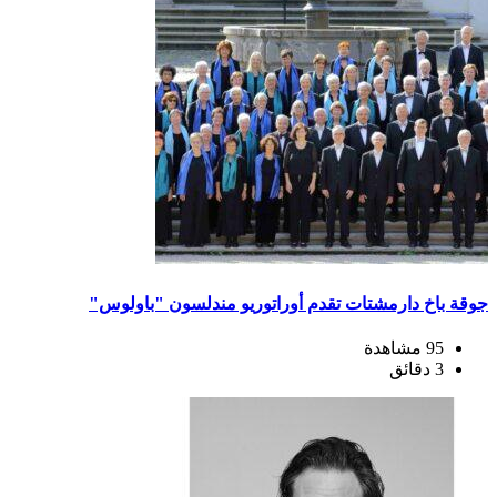
جوقة باخ دارمشتات تقدم أوراتوريو مندلسون "باولوس"
95 مشاهدة
3 دقائق