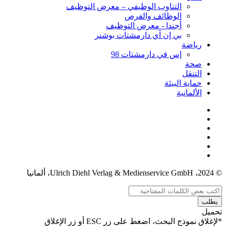
التناوب الوظيفي – معرض التوظيف
الوظائف والفرص
أجندا - معرض التوظيف
بي إن آي دارمشتات بوشنر
رياضة
إس في دارمشتات 98
صحة
التنقل
حماية البيئة
الألمانية
© 2024، Ulrich Diehl Verlag & Medienservice GmbH، ألمانيا
يطلب
تحميل
*لإغلاق نموذج البحث، اضغط على زر ESC أو زر الإغلاق