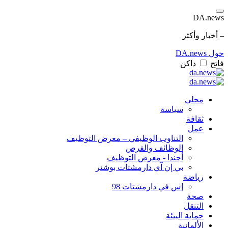
DA.news
– أخبار وأكثر
حول DA.news
فاتح
داكن
محلي
سياسة
ثقافة
عمل
التناوب الوظيفي – معرض التوظيف
الوظائف والفرص
أجندا - معرض التوظيف
بي إن آي دارمشتات بوشنر
رياضة
إس في دارمشتات 98
صحة
التنقل
حماية البيئة
الألمانية