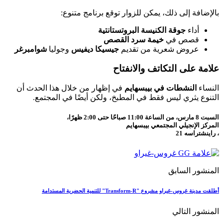
بالإضافة إلى ذلك، يمكن للزوار توقع برنامج متنوع:
أداء
جوقة الكنيسة البروتستانتية
قصص في
خيمة سرد القصص
عروض شعرية من تقديم
جيسيكا ديفيس
وجوليا
شوامبرغر
علامة على التكاتف والانفتاح
النساء
النشطات في بيبسهايم
في إظهار من خلال هذا الحدث أن
التنوع يثري ليس فقط في المطبخ، ولكن أيضًا في المجتمع.
السبت 8 مارس، من الساعة 11:00 صباحًا حتى 2:00 ظهرًا،
المركز الإنجيلي المجتمعي بيبسهايم
، راينشتراسه 21
المنشور السابق
أطلقت مدينة غروس-غيراو مشروع "Transform-R" للتنمية الحضرية المستدامة
المنشور التالي