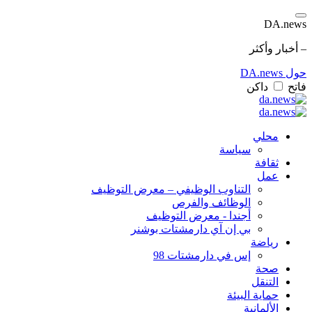
DA.news
– أخبار وأكثر
حول DA.news
فاتح
داكن
محلي
سياسة
ثقافة
عمل
التناوب الوظيفي – معرض التوظيف
الوظائف والفرص
أجندا - معرض التوظيف
بي إن آي دارمشتات بوشنر
رياضة
إس في دارمشتات 98
صحة
التنقل
حماية البيئة
الألمانية