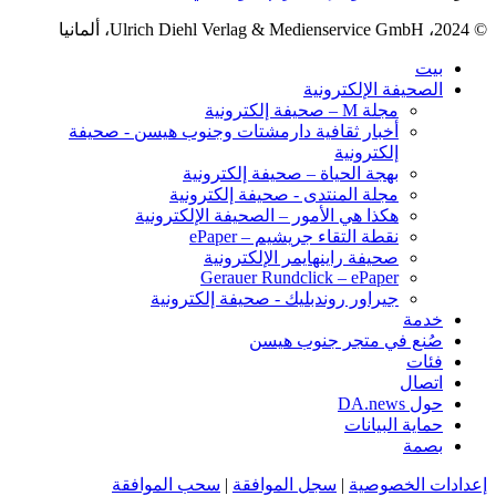
© 2024، Ulrich Diehl Verlag & Medienservice GmbH، ألمانيا
بيت
الصحيفة الإلكترونية
مجلة M – صحيفة إلكترونية
أخبار ثقافية دارمشتات وجنوب هيسن - صحيفة
إلكترونية
بهجة الحياة – صحيفة إلكترونية
مجلة المنتدى - صحيفة إلكترونية
هكذا هي الأمور – الصحيفة الإلكترونية
نقطة التقاء جريشيم – ePaper
صحيفة راينهايمر الإلكترونية
Gerauer Rundclick – ePaper
جيراور روندبليك - صحيفة إلكترونية
خدمة
صُنع في متجر جنوب هيسن
فئات
اتصال
حول DA.news
حماية البيانات
بصمة
إعدادات الخصوصية
|
سجل الموافقة
|
سحب الموافقة