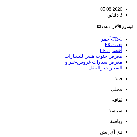
05.08.2026
3 دقائق
الوسوم الأكثر استخدامًا
FR-1-أحمر
FR-2-vio
أخضر FR-3
معرض جنوب هيس للسيارات
معرض سيارات غروس-غيراو
السيارات والتنقل
قمة
محلي
ثقافة
سياسة
رياضة
دي آي إتش