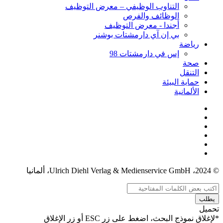
التناوب الوظيفي – معرض التوظيف
الوظائف والفرص
أجندا - معرض التوظيف
بي إن آي دارمشتات بوشنر
رياضة
إس في دارمشتات 98
صحة
التنقل
حماية البيئة
الألمانية
© 2024، Ulrich Diehl Verlag & Medienservice GmbH، ألمانيا
يطلب
تحميل
*لإغلاق نموذج البحث، اضغط على زر ESC أو زر الإغلاق