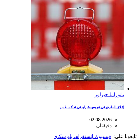
بانوراما جيراور
إغلاق الطرق في غروس-غيراو في 4 أغسطس
02.08.2026
دقيقتان
تابعونا على:
فيسبوك،
إنستغرام
، بلو سكاي