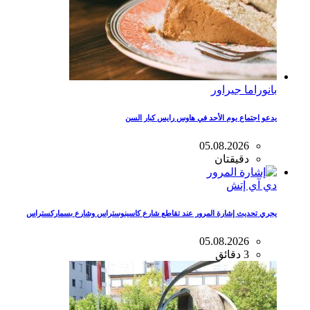
بانوراما جيراور
يدعو اجتماع يوم الأحد في هاوس رايس كبار السن
05.08.2026
دقيقتان
دي آي إتش
يجري تحديث إشارة المرور عند تقاطع شارع كاسينوستراس وشارع بسماركستراس
05.08.2026
3 دقائق