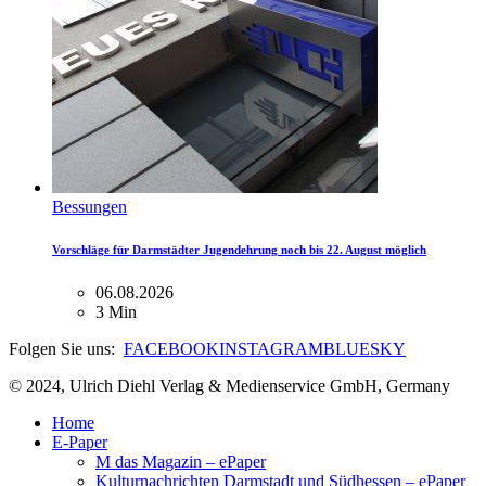
Bessungen
Vorschläge für Darmstädter Jugendehrung noch bis 22. August möglich
06.08.2026
3 Min
Folgen Sie uns:
FACEBOOK
INSTAGRAM
BLUESKY
© 2024, Ulrich Diehl Verlag & Medienservice GmbH, Germany
Home
E-Paper
M das Magazin – ePaper
Kulturnachrichten Darmstadt und Südhessen – ePaper