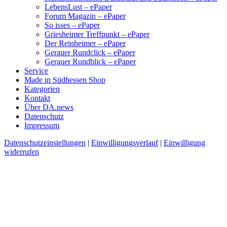
LebensLust – ePaper
Forum Magazin – ePaper
So isses – ePaper
Griesheimer Treffpunkt – ePaper
Der Reinheimer – ePaper
Gerauer Rundclick – ePaper
Gerauer Rundblick – ePaper
Service
Made in Südhessen Shop
Kategorien
Kontakt
Über DA.news
Datenschutz
Impressum
Datenschutzeinstellungen
|
Einwilligungsverlauf
|
Einwilligung
widerrufen