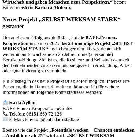
Wirtschaft und geben Menschen neue Perspektiven,“
betont
Bürgermeisterin
Barbara Akdeniz
.
Neues Projekt „SELBST WIRKSAM STARK“
gestartet
Um an diesen Erfolg anzuknüpfen, hat die
BAFF-Frauen-
Kooperation
im Januar 2025 das
24-monatige Projekt „SELBST
WIRKSAM STARK“
ins Leben gerufen. Dieses richtet sich
weiterhin an Erwachsene ab 25 Jahren ohne (anerkannte)
Berufsausbildung. Ziel ist es, die Resilienz und Selbstwirksamkeit
der Teilnehmenden zu stärken und sie gezielt in Ausbildung, Arbeit
oder Qualifizierung zu vermitteln.
Ein Einstieg in das neue Projekt ist ab sofort möglich. Interessierte
Personen, die in Darmstadt wohnen, können sich für weitere
Informationen an folgende Kontaktadresse wenden:
Karla Ayllon
BAFF-Frauen-Kooperation gGmbH
Telefon: 06151 669 72 126
E-Mail:
k.ayllon@baff-darmstadt.de
Ebenso wie das Projekt
„Potentiale wecken – Chancen entdecken
– Ausbildung ab 25“
wird auch
„SELBST WIRKSAM