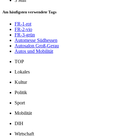
3 Min
Am häufigsten verwendete Tags
FR-1-rot
FR-2-vio
FR-3-grün
Automesse Südhessen
Autosalon Groß-Gerau
Autos und Mobilität
TOP
Lokales
Kultur
Politik
Sport
Mobilität
DIH
Wirtschaft