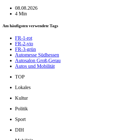
08.08.2026
4 Min
Am häufigsten verwendete Tags
FR-1-rot
FR-2-vio
FR-3-grün
Automesse Südhessen
Autosalon Groß-Gerau
Autos und Mobilität
TOP
Lokales
Kultur
Politik
Sport
DIH