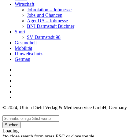
Wirtschaft
Jobrotation – Jobmesse
Jobs und Chancen
AgenDA – Jobmesse
BNI Darmstadt Büchner
Sport
SV Darmstadt 98
Gesundheit
Mobilität
Umweltschutz
German
© 2024, Ulrich Diehl Verlag & Medienservice GmbH, Germany
Suchen
Loading
*to close search form press ESC or close toggle