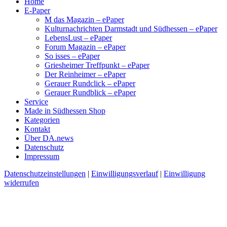
Home
E-Paper
M das Magazin – ePaper
Kulturnachrichten Darmstadt und Südhessen – ePaper
LebensLust – ePaper
Forum Magazin – ePaper
So isses – ePaper
Griesheimer Treffpunkt – ePaper
Der Reinheimer – ePaper
Gerauer Rundclick – ePaper
Gerauer Rundblick – ePaper
Service
Made in Südhessen Shop
Kategorien
Kontakt
Über DA.news
Datenschutz
Impressum
Datenschutzeinstellungen
|
Einwilligungsverlauf
|
Einwilligung
widerrufen