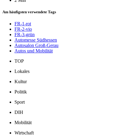
2 Min
Am häufigsten verwendete Tags
FR-1-rot
FR-2-vio
FR-3-grün
Automesse Südhessen
Autosalon Groß-Gerau
Autos und Mobilität
TOP
Lokales
Kultur
Politik
Sport
DIH
Mobilität
Wirtschaft