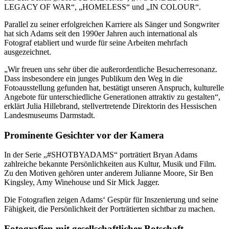
LEGACY OF WAR“, „HOMELESS“ und „IN COLOUR“.
Parallel zu seiner erfolgreichen Karriere als Sänger und Songwriter
hat sich Adams seit den 1990er Jahren auch international als
Fotograf etabliert und wurde für seine Arbeiten mehrfach
ausgezeichnet.
„Wir freuen uns sehr über die außerordentliche Besucherresonanz.
Dass insbesondere ein junges Publikum den Weg in die
Fotoausstellung gefunden hat, bestätigt unseren Anspruch, kulturelle
Angebote für unterschiedliche Generationen attraktiv zu gestalten“,
erklärt Julia Hillebrand, stellvertretende Direktorin des Hessischen
Landesmuseums Darmstadt.
Prominente Gesichter vor der Kamera
In der Serie „#SHOTBYADAMS“ porträtiert Bryan Adams
zahlreiche bekannte Persönlichkeiten aus Kultur, Musik und Film.
Zu den Motiven gehören unter anderem Julianne Moore, Sir Ben
Kingsley, Amy Winehouse und Sir Mick Jagger.
Die Fotografien zeigen Adams‘ Gespür für Inszenierung und seine
Fähigkeit, die Persönlichkeit der Porträtierten sichtbar zu machen.
Fotografien mit gesellschaftlicher Botschaft