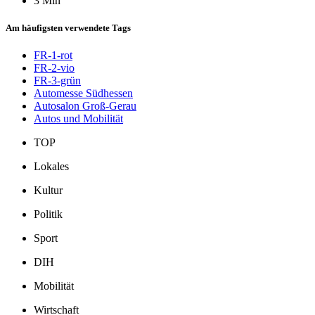
3 Min
Am häufigsten verwendete Tags
FR-1-rot
FR-2-vio
FR-3-grün
Automesse Südhessen
Autosalon Groß-Gerau
Autos und Mobilität
TOP
Lokales
Kultur
Politik
Sport
DIH
Mobilität
Wirtschaft