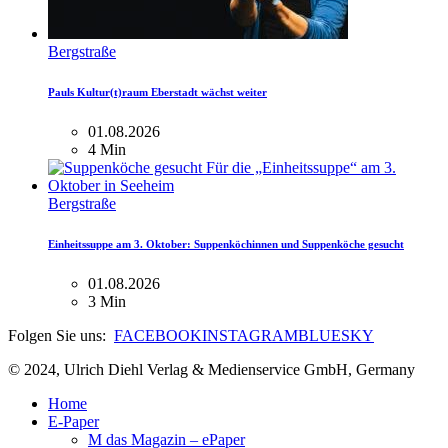
Bergstraße
Pauls Kultur(t)raum Eberstadt wächst weiter
01.08.2026
4 Min
Bergstraße
Einheitssuppe am 3. Oktober: Suppenköchinnen und Suppenköche gesucht
01.08.2026
3 Min
Folgen Sie uns:
FACEBOOK
INSTAGRAM
BLUESKY
© 2024, Ulrich Diehl Verlag & Medienservice GmbH, Germany
Home
E-Paper
M das Magazin – ePaper