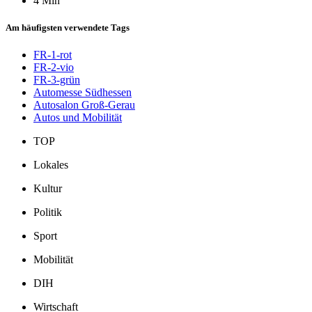
4 Min
Am häufigsten verwendete Tags
FR-1-rot
FR-2-vio
FR-3-grün
Automesse Südhessen
Autosalon Groß-Gerau
Autos und Mobilität
TOP
Lokales
Kultur
Politik
Sport
Mobilität
DIH
Wirtschaft