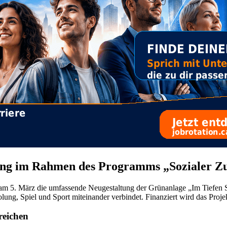
tung im Rahmen des Programms „Sozialer 
 am 5. März die umfassende Neugestaltung der Grünanlage „Im Tiefen See
holung, Spiel und Sport miteinander verbindet. Finanziert wird das Pr
reichen