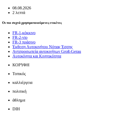
08.08.2026
2 λεπτά
Οι πιο συχνά χρησιμοποιούμενες ετικέτες
FR-1-κόκκινο
FR-2-vio
FR-3 πράσινο
Έκθεση Αυτοκινήτου Νότιας Έσσης
Αντιπροσωπεία αυτοκινήτων Groß-Gerau
Αυτοκίνητα και Κινητικότητα
ΚΟΡΥΦΗ
Τοπικός
καλλιέργεια
πολιτική
άθλημα
DIH