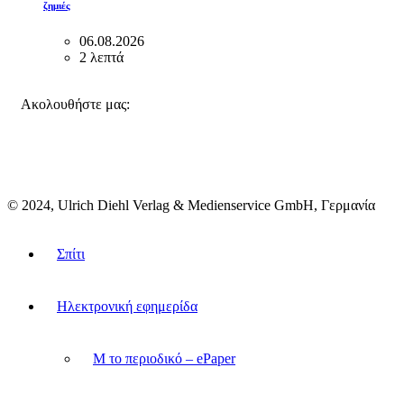
ζημιές
06.08.2026
2 λεπτά
FACEBOOK
INSTAGRAM
BLUESKY
Ακολουθήστε μας:
© 2024, Ulrich Diehl Verlag & Medienservice GmbH, Γερμανία
Σπίτι
Ηλεκτρονική εφημερίδα
M το περιοδικό – ePaper