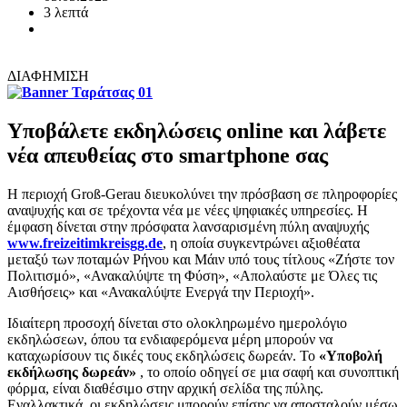
3 λεπτά
ΔΙΑΦΗΜΙΣΗ
Υποβάλετε εκδηλώσεις online και λάβετε
νέα απευθείας στο smartphone σας
Η περιοχή Groß-Gerau διευκολύνει την πρόσβαση σε πληροφορίες
αναψυχής και σε τρέχοντα νέα με νέες ψηφιακές υπηρεσίες. Η
έμφαση δίνεται στην πρόσφατα λανσαρισμένη πύλη αναψυχής
www.freizeitimkreisgg.de
, η οποία συγκεντρώνει αξιοθέατα
μεταξύ των ποταμών Ρήνου και Μάιν υπό τους τίτλους «Ζήστε τον
Πολιτισμό», «Ανακαλύψτε τη Φύση», «Απολαύστε με Όλες τις
Αισθήσεις» και «Ανακαλύψτε Ενεργά την Περιοχή».
Ιδιαίτερη προσοχή δίνεται στο ολοκληρωμένο ημερολόγιο
εκδηλώσεων, όπου τα ενδιαφερόμενα μέρη μπορούν να
καταχωρίσουν τις δικές τους εκδηλώσεις δωρεάν. Το
«Υποβολή
εκδήλωσης δωρεάν»
, το οποίο οδηγεί σε μια σαφή και συνοπτική
φόρμα, είναι διαθέσιμο στην αρχική σελίδα της πύλης.
Εναλλακτικά, οι εκδηλώσεις μπορούν επίσης να αποσταλούν μέσω