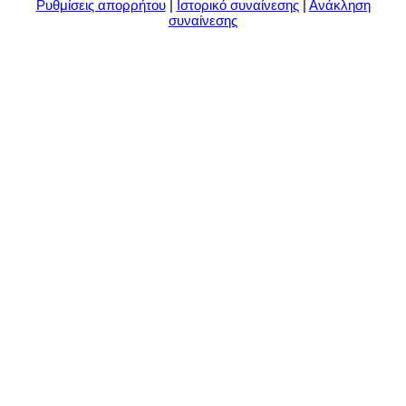
Ρυθμίσεις απορρήτου
|
Ιστορικό συναίνεσης
|
Ανάκληση
συναίνεσης