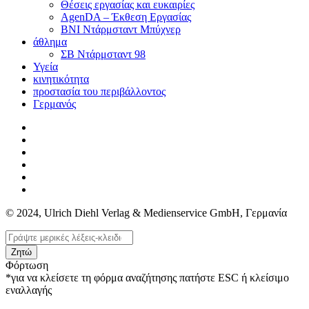
Θέσεις εργασίας και ευκαιρίες
AgenDA – Έκθεση Εργασίας
BNI Ντάρμσταντ Μπύχνερ
άθλημα
ΣΒ Ντάρμσταντ 98
Υγεία
κινητικότητα
προστασία του περιβάλλοντος
Γερμανός
© 2024, Ulrich Diehl Verlag & Medienservice GmbH, Γερμανία
Ζητώ
Φόρτωση
*για να κλείσετε τη φόρμα αναζήτησης πατήστε ESC ή κλείσιμο
εναλλαγής