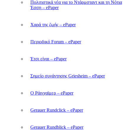
Πολιτιστικά νέα για το Ντάρμσταντ και τη Νότια
Έσση – ePaper
Χαρά της ζωής – ePaper
Περιοδικό Forum – ePaper
Έτσι είναι – ePaper
Σημείο συνάντησης Griesheim – ePaper
Ο Ράινχαϊμερ – ePaper
Gerauer Rundclick – ePaper
Gerauer Rundblick – ePaper