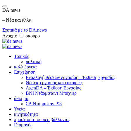
DA.news
– Νέα και άλλα
Σχετικά με το DA.news
Ανοιχτό
σκούρο
Τοπικός
πολιτική
καλλιέργεια
Επιχείρηση
Εναλλαγή θέσεων εργασίας – Έκθεση εργασίας
Θέσεις εργασίας και ευκαιρίες
AgenDA – Έκθεση Εργασίας
BNI Ντάρμσταντ Μπύχνερ
άθλημα
ΣΒ Ντάρμσταντ 98
Υγεία
κινητικότητα
προστασία του περιβάλλοντος
Γερμανός