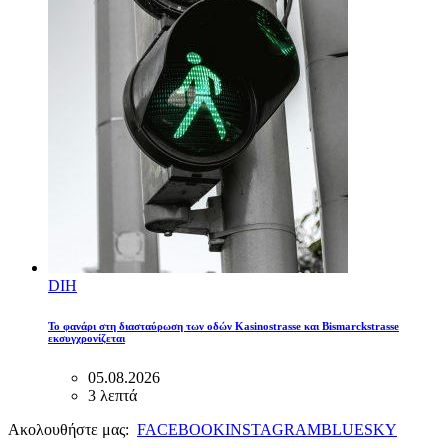
DIH
Το φανάρι στη διασταύρωση των οδών Kasinostrasse και Bismarckstrasse
εκσυγχρονίζεται
05.08.2026
3 λεπτά
Ακολουθήστε μας:
FACEBOOK
INSTAGRAM
BLUESKY