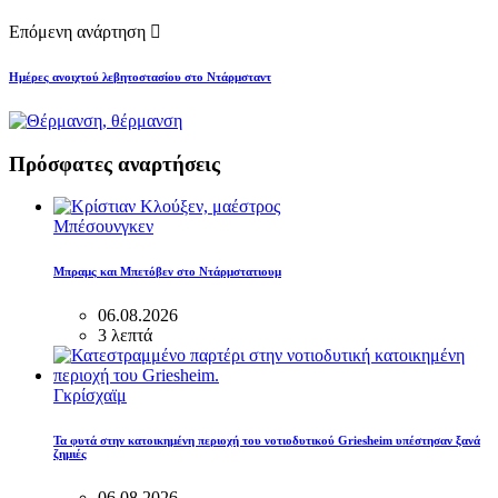
Επόμενη ανάρτηση
Ημέρες ανοιχτού λεβητοστασίου στο Ντάρμσταντ
Πρόσφατες αναρτήσεις
Μπέσουνγκεν
Μπραμς και Μπετόβεν στο Ντάρμστατιουμ
06.08.2026
3 λεπτά
Γκρίσχαϊμ
Τα φυτά στην κατοικημένη περιοχή του νοτιοδυτικού Griesheim υπέστησαν ξανά
ζημιές
06.08.2026