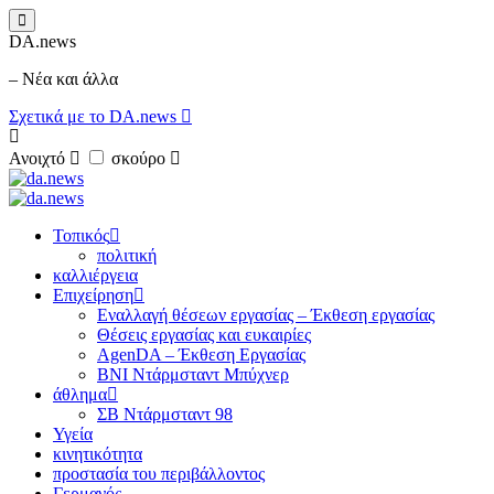
DA.news
– Νέα και άλλα
Σχετικά με το DA.news
Ανοιχτό
σκούρο
Τοπικός
πολιτική
καλλιέργεια
Επιχείρηση
Εναλλαγή θέσεων εργασίας – Έκθεση εργασίας
Θέσεις εργασίας και ευκαιρίες
AgenDA – Έκθεση Εργασίας
BNI Ντάρμσταντ Μπύχνερ
άθλημα
ΣΒ Ντάρμσταντ 98
Υγεία
κινητικότητα
προστασία του περιβάλλοντος
Γερμανός