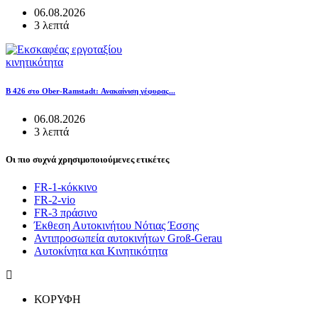
06.08.2026
3 λεπτά
κινητικότητα
B 426 στο Ober-Ramstadt: Ανακαίνιση γέφυρας...
06.08.2026
3 λεπτά
Οι πιο συχνά χρησιμοποιούμενες ετικέτες
FR-1-κόκκινο
FR-2-vio
FR-3 πράσινο
Έκθεση Αυτοκινήτου Νότιας Έσσης
Αντιπροσωπεία αυτοκινήτων Groß-Gerau
Αυτοκίνητα και Κινητικότητα
ΚΟΡΥΦΗ