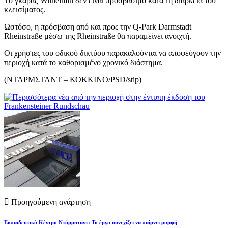
Το γκαράζ Wilhelmin δεν είναι προσβάσιμο κατά τη διάρκεια του
κλεισίματος.
Ωστόσο, η πρόσβαση από και προς την Q-Park Darmstadt
Rheinstraße μέσω της Rheinstraße θα παραμείνει ανοιχτή.
Οι χρήστες του οδικού δικτύου παρακαλούνται να αποφεύγουν την
περιοχή κατά το καθορισμένο χρονικό διάστημα.
(ΝΤΑΡΜΣΤΑΝΤ – ΚΟΚΚΙΝΟ/PSD/stip)
Προηγούμενη ανάρτηση
Εκπαιδευτικό Κέντρο Ντάρμσταντ: Το έργο συνεχίζει να παίρνει μορφή