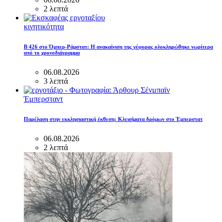
2 λεπτά
κινητικότητα
B 426 στο Όμπερ-Ράμστατ: Η ανακαίνιση της γέφυρας ολοκληρώθηκε νωρίτερα
από το χρονοδιάγραμμα
06.08.2026
3 λεπτά
Έμπερσταντ
Παρέλαση στην εκκλησιαστική έκθεση: Κλεισίματα δρόμων στο Έμπερστατ
06.08.2026
2 λεπτά