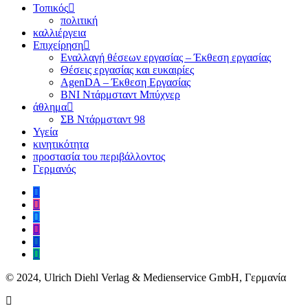
Τοπικός
πολιτική
καλλιέργεια
Επιχείρηση
Εναλλαγή θέσεων εργασίας – Έκθεση εργασίας
Θέσεις εργασίας και ευκαιρίες
AgenDA – Έκθεση Εργασίας
BNI Ντάρμσταντ Μπύχνερ
άθλημα
ΣΒ Ντάρμσταντ 98
Υγεία
κινητικότητα
προστασία του περιβάλλοντος
Γερμανός
© 2024, Ulrich Diehl Verlag & Medienservice GmbH, Γερμανία