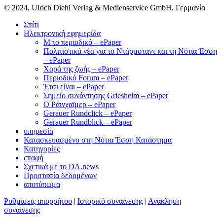
© 2024, Ulrich Diehl Verlag & Medienservice GmbH, Γερμανία
Σπίτι
Ηλεκτρονική εφημερίδα
M το περιοδικό – ePaper
Πολιτιστικά νέα για το Ντάρμσταντ και τη Νότια Έσση
– ePaper
Χαρά της ζωής – ePaper
Περιοδικό Forum – ePaper
Έτσι είναι – ePaper
Σημείο συνάντησης Griesheim – ePaper
Ο Ράινχαϊμερ – ePaper
Gerauer Rundclick – ePaper
Gerauer Rundblick – ePaper
υπηρεσία
Κατασκευασμένο στη Νότια Έσση Κατάστημα
Κατηγορίες
επαφή
Σχετικά με το DA.news
Προστασία δεδομένων
αποτύπωμα
Ρυθμίσεις απορρήτου
|
Ιστορικό συναίνεσης
|
Ανάκληση
συναίνεσης