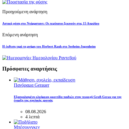
Προηγούμενη ανάρτηση
Αστική φύση στο Ντάρμσταντ: Οι περίπατοι ξεκινούν στις 15 Απριλίου
Επόμενη ανάρτηση
Η έκθεση τιμά τη μνήμη του Herbert Rauh στο Seeheim-Jugenheim
Πρόσφατες αναρτήσεις
Πανόραμα Gerauer
Εξασφαλισμένη ολοήμερη φροντίδα παιδιών στην περιοχή Groß-Gerau για την
έναρξη της σχολικής χρονιάς
08.08.2026
4 λεπτά
Μπέσουνγκεν