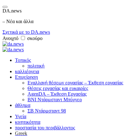
DA.news
– Νέα και άλλα
Σχετικά με το DA.news
Ανοιχτό
σκούρο
Τοπικός
πολιτική
καλλιέργεια
Επιχείρηση
Εναλλαγή θέσεων εργασίας – Έκθεση εργασίας
Θέσεις εργασίας και ευκαιρίες
AgenDA – Έκθεση Εργασίας
BNI Ντάρμσταντ Μπύχνερ
άθλημα
ΣΒ Ντάρμσταντ 98
Υγεία
κινητικότητα
προστασία του περιβάλλοντος
Greek