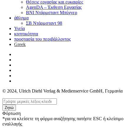
Θέσεις εργασίας και ευκαιρίες
AgenDA – Έκθεση Εργασίας
BNI Ντάρμσταντ Μπύχνερ
άθλημα
ΣΒ Ντάρμσταντ 98
Υγεία
κινητικότητα
προστασία του περιβάλλοντος
Greek
© 2024, Ulrich Diehl Verlag & Medienservice GmbH, Γερμανία
Ζητώ
Φόρτωση
*για να κλείσετε τη φόρμα αναζήτησης πατήστε ESC ή κλείσιμο
εναλλαγής