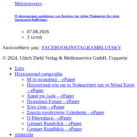
Μπέσουνγκεν
Ο ηλεκτρονικός κατάλογος των Αρχείων της πόλης Ντάρμστατ δεν είναι
προσωρινά διαθέσιμος
07.08.2026
3 λεπτά
Ακολουθήστε μας:
FACEBOOK
INSTAGRAM
BLUESKY
© 2024, Ulrich Diehl Verlag & Medienservice GmbH, Γερμανία
Σπίτι
Ηλεκτρονική εφημερίδα
M το περιοδικό – ePaper
Πολιτιστικά νέα για το Ντάρμσταντ και τη Νότια Έσση
– ePaper
Χαρά της ζωής – ePaper
Περιοδικό Forum – ePaper
Έτσι είναι – ePaper
Σημείο συνάντησης Griesheim – ePaper
Ο Ράινχαϊμερ – ePaper
Gerauer Rundclick – ePaper
Gerauer Rundblick – ePaper
υπηρεσία