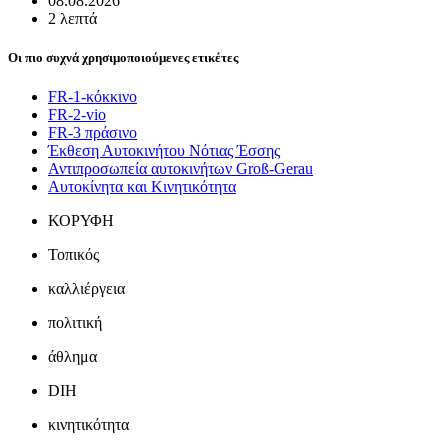
08.08.2026
2 λεπτά
Οι πιο συχνά χρησιμοποιούμενες ετικέτες
FR-1-κόκκινο
FR-2-vio
FR-3 πράσινο
Έκθεση Αυτοκινήτου Νότιας Έσσης
Αντιπροσωπεία αυτοκινήτων Groß-Gerau
Αυτοκίνητα και Κινητικότητα
ΚΟΡΥΦΗ
Τοπικός
καλλιέργεια
πολιτική
άθλημα
DIH
κινητικότητα