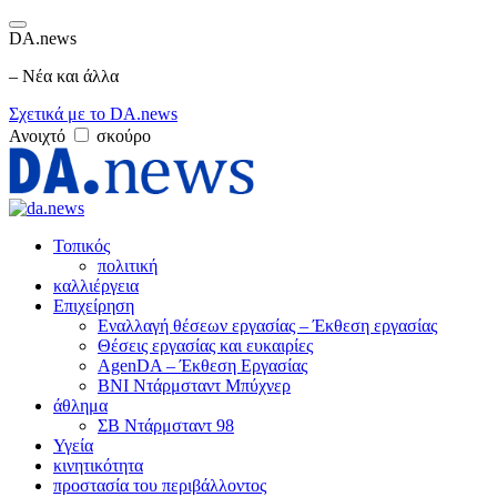
DA.news
– Νέα και άλλα
Σχετικά με το DA.news
Ανοιχτό
σκούρο
Τοπικός
πολιτική
καλλιέργεια
Επιχείρηση
Εναλλαγή θέσεων εργασίας – Έκθεση εργασίας
Θέσεις εργασίας και ευκαιρίες
AgenDA – Έκθεση Εργασίας
BNI Ντάρμσταντ Μπύχνερ
άθλημα
ΣΒ Ντάρμσταντ 98
Υγεία
κινητικότητα
προστασία του περιβάλλοντος