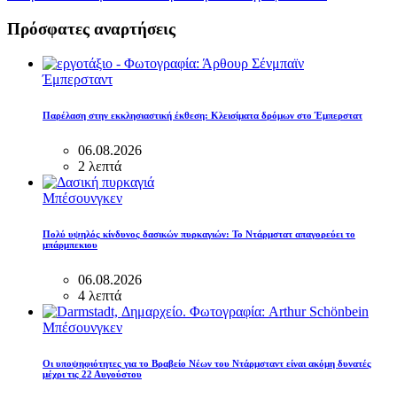
Πρόσφατες αναρτήσεις
Έμπερσταντ
Παρέλαση στην εκκλησιαστική έκθεση: Κλεισίματα δρόμων στο Έμπερστατ
06.08.2026
2 λεπτά
Μπέσουνγκεν
Πολύ υψηλός κίνδυνος δασικών πυρκαγιών: Το Ντάρμστατ απαγορεύει το
μπάρμπεκιου
06.08.2026
4 λεπτά
Μπέσουνγκεν
Οι υποψηφιότητες για το Βραβείο Νέων του Ντάρμσταντ είναι ακόμη δυνατές
μέχρι τις 22 Αυγούστου