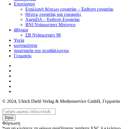
Επιχείρηση
Εναλλαγή θέσεων εργασίας – Έκθεση εργασίας
Θέσεις εργασίας και ευκαιρίες
AgenDA – Έκθεση Εργασίας
BNI Ντάρμσταντ Μπύχνερ
άθλημα
ΣΒ Ντάρμσταντ 98
Υγεία
κινητικότητα
προστασία του περιβάλλοντος
Γερμανός
© 2024, Ulrich Diehl Verlag & Medienservice GmbH, Γερμανία
Ζητώ
Φόρτωση
*για να κλείσετε τη φόρμα αναζήτησης πατήστε ESC ή κλείσιμο