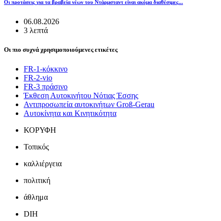
Οι προτάσεις για τα βραβεία νέων του Ντάρμσταντ είναι ακόμα διαθέσιμες...
06.08.2026
3 λεπτά
Οι πιο συχνά χρησιμοποιούμενες ετικέτες
FR-1-κόκκινο
FR-2-vio
FR-3 πράσινο
Έκθεση Αυτοκινήτου Νότιας Έσσης
Αντιπροσωπεία αυτοκινήτων Groß-Gerau
Αυτοκίνητα και Κινητικότητα
ΚΟΡΥΦΗ
Τοπικός
καλλιέργεια
πολιτική
άθλημα
DIH