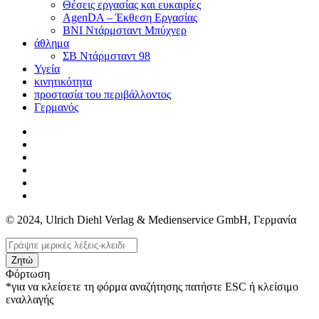
Θέσεις εργασίας και ευκαιρίες
AgenDA – Έκθεση Εργασίας
BNI Ντάρμσταντ Μπύχνερ
άθλημα
ΣΒ Ντάρμσταντ 98
Υγεία
κινητικότητα
προστασία του περιβάλλοντος
Γερμανός
© 2024, Ulrich Diehl Verlag & Medienservice GmbH, Γερμανία
Ζητώ
Φόρτωση
*για να κλείσετε τη φόρμα αναζήτησης πατήστε ESC ή κλείσιμο
εναλλαγής