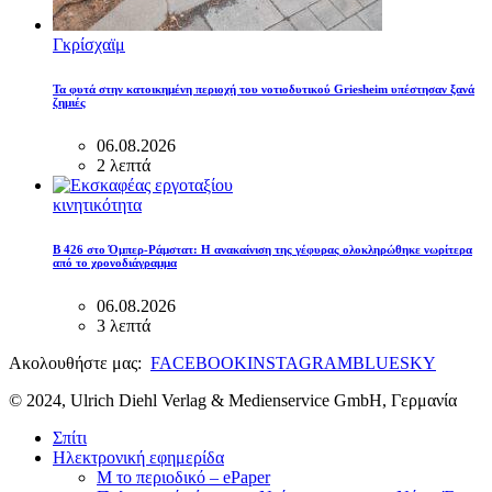
Γκρίσχαϊμ
Τα φυτά στην κατοικημένη περιοχή του νοτιοδυτικού Griesheim υπέστησαν ξανά
ζημιές
06.08.2026
2 λεπτά
κινητικότητα
B 426 στο Όμπερ-Ράμστατ: Η ανακαίνιση της γέφυρας ολοκληρώθηκε νωρίτερα
από το χρονοδιάγραμμα
06.08.2026
3 λεπτά
Ακολουθήστε μας:
FACEBOOK
INSTAGRAM
BLUESKY
© 2024, Ulrich Diehl Verlag & Medienservice GmbH, Γερμανία
Σπίτι
Ηλεκτρονική εφημερίδα
M το περιοδικό – ePaper