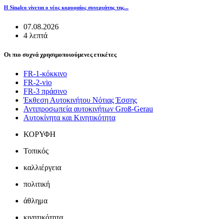
Η Sinalco γίνεται ο νέος κορυφαίος συνεργάτης της...
07.08.2026
4 λεπτά
Οι πιο συχνά χρησιμοποιούμενες ετικέτες
FR-1-κόκκινο
FR-2-vio
FR-3 πράσινο
Έκθεση Αυτοκινήτου Νότιας Έσσης
Αντιπροσωπεία αυτοκινήτων Groß-Gerau
Αυτοκίνητα και Κινητικότητα
ΚΟΡΥΦΗ
Τοπικός
καλλιέργεια
πολιτική
άθλημα
κινητικότητα