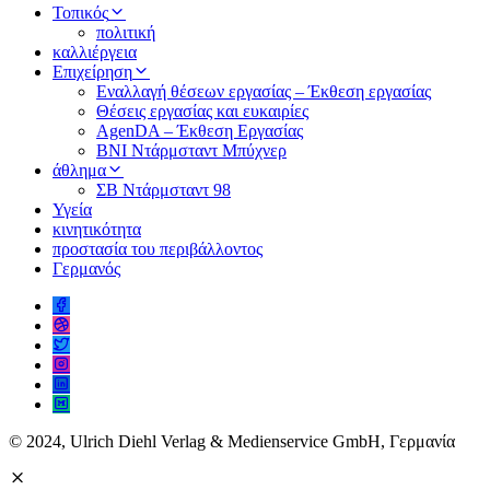
Τοπικός
πολιτική
καλλιέργεια
Επιχείρηση
Εναλλαγή θέσεων εργασίας – Έκθεση εργασίας
Θέσεις εργασίας και ευκαιρίες
AgenDA – Έκθεση Εργασίας
BNI Ντάρμσταντ Μπύχνερ
άθλημα
ΣΒ Ντάρμσταντ 98
Υγεία
κινητικότητα
προστασία του περιβάλλοντος
Γερμανός
© 2024, Ulrich Diehl Verlag & Medienservice GmbH, Γερμανία