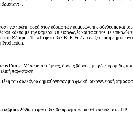
Ντάρμσταντ
».
θησαν για πρώτη φορά στον κόσμο των καμερών, της σύνθεσης και το
ς και κόλπα με την κάμερα. Οι εισαγωγές και τα outros με επικαλύψει
α στο Θέατρο TIP. «Το φεστιβάλ KuKiFe έχει δείξει πόση δημιουργική 
 Production.
reas Funk
. Μέσα από τούμπες, άρσεις βάρους, μικρές πυραμίδες και 
τελική παράσταση.
 μέλη του συλλόγου δημιούργησαν μια φιλική, οικογενειακή ατμόσφαι
κτωβρίου 2026,
το φεστιβάλ θα πραγματοποιηθεί και πάλι στο TIP – 