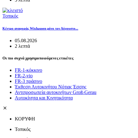
Τοπικός
Κέντρο αναφοράς Wixhausen μόνο τον Αύγουστο...
05.08.2026
2 λεπτά
Οι πιο συχνά χρησιμοποιούμενες ετικέτες
FR-1-κόκκινο
FR-2-vio
FR-3 πράσινο
Έκθεση Αυτοκινήτου Νότιας Έσσης
Αντιπροσωπεία αυτοκινήτων Groß-Gerau
Αυτοκίνητα και Κινητικότητα
ΚΟΡΥΦΗ
Τοπικός