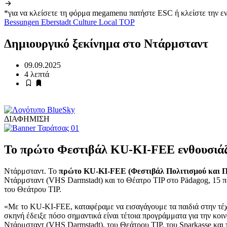
*για να κλείσετε τη φόρμα megamenu πατήστε ESC ή κλείστε την ε
Bessungen
Eberstadt
Culture
Local
TOP
Δημιουργικό ξεκίνημα στο Ντάρμσταντ
09.09.2025
4 λεπτά
ΔΙΑΦΗΜΙΣΗ
Το πρώτο Φεστιβάλ KU-KI-FEE ενθουσιάζει 
Ντάρμσταντ. Το
πρώτο KU-KI-FEE (Φεστιβάλ Πολιτισμού και Π
Ντάρμσταντ (VHS Darmstadt) και το Θέατρο TIP στο Pädagog, 15 π
του Θεάτρου TIP.
«Με το KU-KI-FEE, καταφέραμε να εισαγάγουμε τα παιδιά στην τέχν
σκηνή έδειξε πόσο σημαντικά είναι τέτοια προγράμματα για την κο
Ντάρμσταντ (VHS Darmstadt), του Θεάτρου TIP, του Sparkasse και