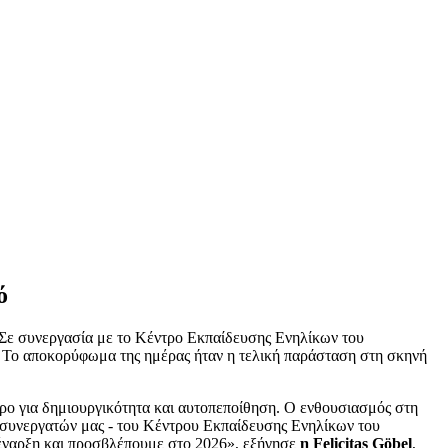
ό
. Σε συνεργασία με το Κέντρο Εκπαίδευσης Ενηλίκων του
α. Το αποκορύφωμα της ημέρας ήταν η τελική παράσταση στη σκηνή
ώρο για δημιουργικότητα και αυτοπεποίθηση. Ο ενθουσιασμός στη
ων συνεργατών μας - του Κέντρου Εκπαίδευσης Ενηλίκων του
 έναρξη και προσβλέπουμε στο 2026», εξήγησε
η Felicitas Göbel
,