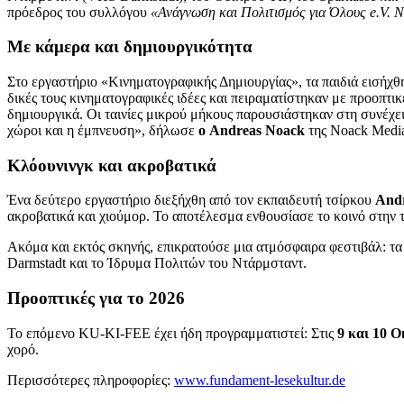
πρόεδρος του συλλόγου
«Ανάγνωση και Πολιτισμός για Όλους e.V. 
Με κάμερα και δημιουργικότητα
Στο εργαστήριο «Κινηματογραφικής Δημιουργίας», τα παιδιά εισήχ
δικές τους κινηματογραφικές ιδέες και πειραματίστηκαν με προοπτικέ
δημιουργικά. Οι ταινίες μικρού μήκους παρουσιάστηκαν στη συνέχει
χώροι και η έμπνευση», δήλωσε
ο Andreas Noack
της Noack Media
Κλόουνινγκ και ακροβατικά
Ένα δεύτερο εργαστήριο διεξήχθη από τον εκπαιδευτή τσίρκου
And
ακροβατικά και χιούμορ. Το αποτέλεσμα ενθουσίασε το κοινό στην 
Ακόμα και εκτός σκηνής, επικρατούσε μια ατμόσφαιρα φεστιβάλ: τα
Darmstadt και το Ίδρυμα Πολιτών του Ντάρμσταντ.
Προοπτικές για το 2026
Το επόμενο KU-KI-FEE έχει ήδη προγραμματιστεί: Στις
9 και 10 Ο
χορό.
Περισσότερες πληροφορίες:
www.fundament-lesekultur.de