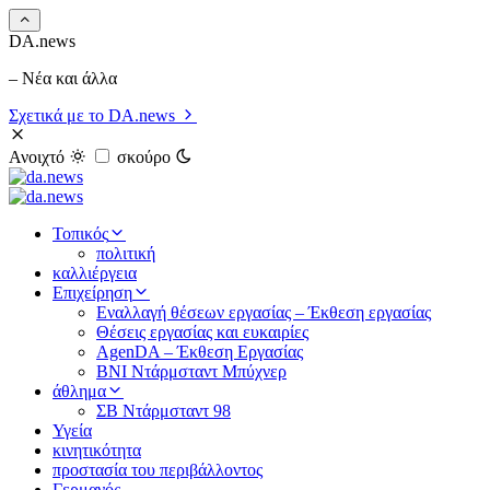
DA.news
– Νέα και άλλα
Σχετικά με το DA.news
Ανοιχτό
σκούρο
Τοπικός
πολιτική
καλλιέργεια
Επιχείρηση
Εναλλαγή θέσεων εργασίας – Έκθεση εργασίας
Θέσεις εργασίας και ευκαιρίες
AgenDA – Έκθεση Εργασίας
BNI Ντάρμσταντ Μπύχνερ
άθλημα
ΣΒ Ντάρμσταντ 98
Υγεία
κινητικότητα
προστασία του περιβάλλοντος
Γερμανός