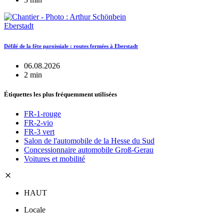
Eberstadt
Défilé de la fête paroissiale : routes fermées à Eberstadt
06.08.2026
2 min
Étiquettes les plus fréquemment utilisées
FR-1-rouge
FR-2-vio
FR-3 vert
Salon de l'automobile de la Hesse du Sud
Concessionnaire automobile Groß-Gerau
Voitures et mobilité
HAUT
Locale