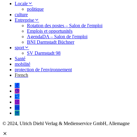
Locale
politique
culture
Entreprise
Rotation des postes – Salon de l'emploi
Emplois et opportunités
AgendaDA – Salon de l'emploi
BNI Darmstadt Büchner
sport
SV Darmstadt 98
Santé
mobilité
protection de l'environnement
French
© 2024, Ulrich Diehl Verlag & Medienservice GmbH, Allemagne