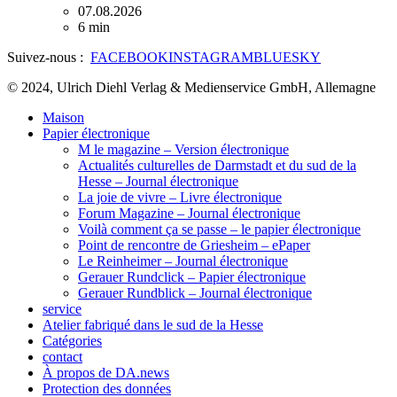
07.08.2026
6 min
Suivez-nous :
FACEBOOK
INSTAGRAM
BLUESKY
© 2024, Ulrich Diehl Verlag & Medienservice GmbH, Allemagne
Maison
Papier électronique
M le magazine – Version électronique
Actualités culturelles de Darmstadt et du sud de la
Hesse – Journal électronique
La joie de vivre – Livre électronique
Forum Magazine – Journal électronique
Voilà comment ça se passe – le papier électronique
Point de rencontre de Griesheim – ePaper
Le Reinheimer – Journal électronique
Gerauer Rundclick – Papier électronique
Gerauer Rundblick – Journal électronique
service
Atelier fabriqué dans le sud de la Hesse
Catégories
contact
À propos de DA.news
Protection des données