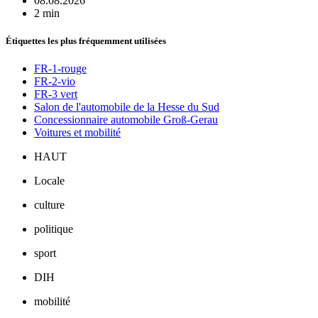
08.08.2026
2 min
Étiquettes les plus fréquemment utilisées
FR-1-rouge
FR-2-vio
FR-3 vert
Salon de l'automobile de la Hesse du Sud
Concessionnaire automobile Groß-Gerau
Voitures et mobilité
HAUT
Locale
culture
politique
sport
DIH
mobilité