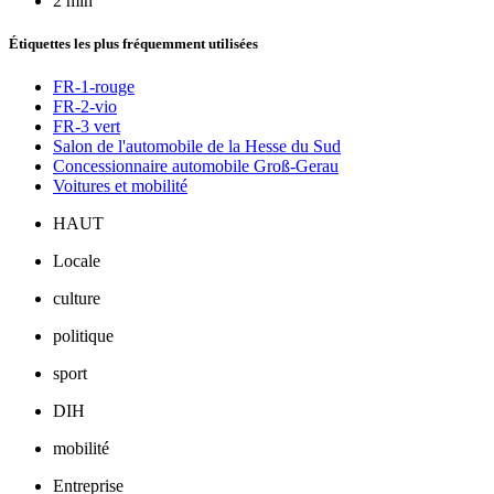
2 min
Étiquettes les plus fréquemment utilisées
FR-1-rouge
FR-2-vio
FR-3 vert
Salon de l'automobile de la Hesse du Sud
Concessionnaire automobile Groß-Gerau
Voitures et mobilité
HAUT
Locale
culture
politique
sport
DIH
mobilité
Entreprise