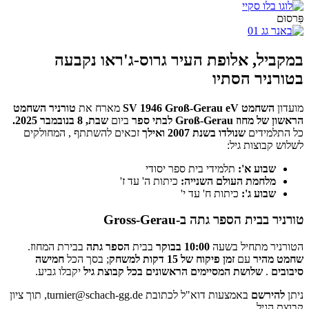
פִּרסוּם
במקביל, אלופת העיר גרוס-ג'ראו נקבעה
בטורניר הסתיו
מועדון
השחמט SV 1946 Groß-Gerau eV
מארח את
טורניר השחמט
הראשון של מחוז Groß-Gerau לבתי ספר
ביום
שבת, 8 בנובמבר 2025.
כל התלמידים
שנולדו בשנת 2007 ואילך
זכאים להשתתף , המחולקים
לשלוש קבוצות גיל:
שבוע א':
תלמידי בית ספר יסודי
מלחמת העולם השנייה:
כיתות ה' עד ז'
שבוע ג':
כיתות ח' עד י'
טורניר בבית הספר גתה ב-Gross-Gerau
הטורניר מתחיל בשעה
10:00 בבוקר
בבית
הספר גתה
בבירת המחוז.
שחמט מהיר
עם
זמן פיקוח של 15 דקות למשחק
; בסך הכל
חמישה
סיבובים
.
שלושת המסיימים הראשונים בכל קבוצת גיל
יקבלו גביע.
ניתן
להירשם
באמצעות דוא"ל לכתובת
turnier@schach-gg.de,
תוך ציון
קבוצת הגיל.