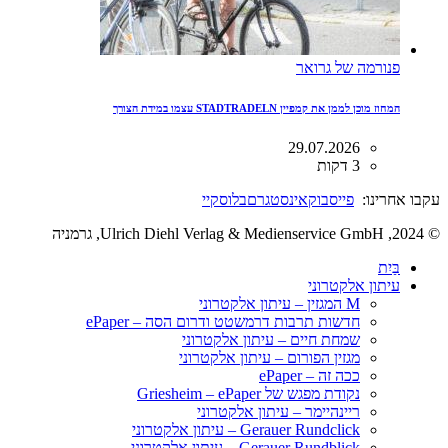
פנורמה של גרואר
המחוז מוכן לממן את קמפיין STADTRADELN עצמו במידת הצורך
29.07.2026
3 דקות
עקבו אחרינו:
פייסבוק
אינסטגרם
בלוסקיי
© 2024, Ulrich Diehl Verlag & Medienservice GmbH, גרמניה
בַּיִת
עיתון אלקטרוני
M המגזין – עיתון אלקטרוני
חדשות תרבות דרמשטט ודרום הסה – ePaper
שמחת חיים – עיתון אלקטרוני
מגזין הפורום – עיתון אלקטרוני
ככה זה – ePaper
נקודת מפגש של Griesheim – ePaper
ריינהיימר – עיתון אלקטרוני
Gerauer Rundclick – עיתון אלקטרוני
Gerauer Rundblick – עיתון אלקטרוני