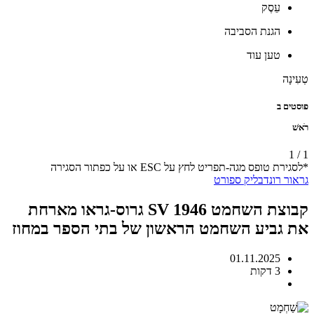
עֵסֶק
הגנת הסביבה
טען עוד
טְעִינָה
פוסטים ב
רֹאשׁ
1
/
1
*לסגירת טופס מגה-תפריט לחץ על ESC או על כפתור הסגירה
גראור רונדבליק
ספורט
קבוצת השחמט SV 1946 גרוס-גראו מארחת
את גביע השחמט הראשון של בתי הספר במחוז
01.11.2025
3 דקות