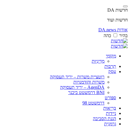
חדשות DA
חדשות ועוד
אודות DA.news
בהיר
כהה
מְקוֹמִי
מְדִינִיוּת
תַרְבּוּת
עֵסֶק
רוטציית משרות – יריד תעסוקה
משרות והזדמנויות
AgenDA – יריד תעסוקה
BNI דרמשטט ביכנר
ספּוֹרט
דרמשטט 98
בְּרִיאוּת
ניידות
הגנת הסביבה
גֶרמָנִיָת