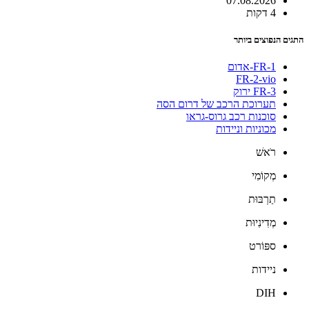
07.08.2026
4 דקות
התגים הנפוצים ביותר
FR-1-אדום
FR-2-vio
FR-3 ירוק
תערוכת הרכב של דרום הסה
סוכנות רכב גרוס-גראו
מכוניות וניידות
רֹאשׁ
מְקוֹמִי
תַרְבּוּת
מְדִינִיוּת
ספּוֹרט
ניידות
DIH