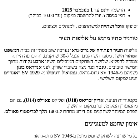
הרשמה
חינם
עד
1 בנובמבר 2025
דמי כניסה 5 יורו
להרשמה במקום (עד 10:00 בבוקר)
יסופקו
אוכל ושתייה
למשתתפים , למנהלים ולצופים.
טורניר סתיו מרגש על אליפות העיר
אליפות
העיר הפתוחה של גרוס-גראו
נערכה שוב בסתיו זה בבית
המשפט
המחוזי הישן
. מספר השחקנים הוגבל ל-30 שחקנים, וההכרעה הייתה
צמודה להפליא: שלושת השחקנים המובילים השיגו
ארבע נקודות
מתוך
חמישה סיבובים.
גינטר וגנר
ניצח בשוברי שוויון, לפני
אנדראס בונזן
(שניהם מ-SV 1946 גרוס-גראו).
עמנואיל ורגופולו
מ-
SV 1929 ראונהיים
הגיע למקום השלישי .
בקטגוריות הנוער,
אריק זכריאס (U18)
ופליקס
פאוולס (U14)
, גם הם
מהמועדון המקומי, זכו במקום הראשון.
הפרס המיוחד לשחקנים עם דירוג מתחת ל-1400 הלך
לכריסטוף פאוולס
.
אימון שחמט למעוניינים
כל מי שרוצה לשחק שחמט מוזמן ב-SV 1946 גרוס-גראו: