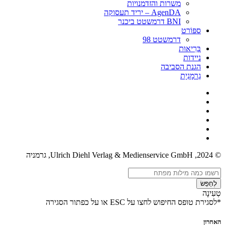
משרות והזדמנויות
AgenDA – יריד תעסוקה
BNI דרמשטט ביכנר
ספּוֹרט
דרמשטט 98
בְּרִיאוּת
ניידות
הגנת הסביבה
גֶרמָנִיָת
© 2024, Ulrich Diehl Verlag & Medienservice GmbH, גרמניה
לְחַפֵּשׂ
טְעִינָה
*לסגירת טופס החיפוש לחצו על ESC או על כפתור הסגירה
האחרון