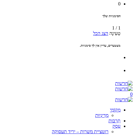
0
הסימניות שלך
1
/
1
טְעִינָה
הצג הכל
מצטערים, עדיין אין לך סימניות.
0
מְקוֹמִי
מְדִינִיוּת
תַרְבּוּת
עֵסֶק
רוטציית משרות – יריד תעסוקה