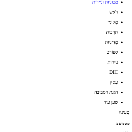
מכוניות וניידות
רֹאשׁ
מְקוֹמִי
תַרְבּוּת
מְדִינִיוּת
ספּוֹרט
ניידות
DIH
עֵסֶק
הגנת הסביבה
טען עוד
טְעִינָה
פוסטים ב