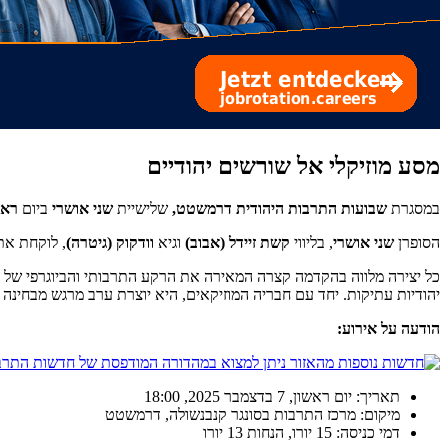
מסע מוזיקלי אל שורשים יהודיים
במסגרת
שבועות התרבות היהודית דרמשטט,
שלישיית
שני אושרי
ביום
ראשון, 7 בדצמ
הסופרן
שני אושרי
, בליווי
קשת זיידל (אבוב)
וגיא
וודקוק (גיטרה)
, לוקחת את
כל יצירה מלווה בהקדמה קצרה המאירה את הרקע התרבותי והביוגרפי של
יהודיות עתיקות. יחד עם חבריה המוזיקאים, היא יוצרת ערב מרגש מבחינה 
הודעה על אירוע:
תאריך: יום ראשון, 7 בדצמבר 2025, 18:00
מיקום: מרכז התרבות בסונגר קנבנשולה, דרמשטט
דמי כניסה: 15 יורו, הנחות 13 יורו