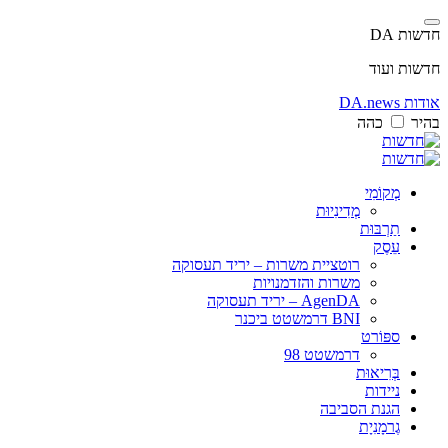
חדשות DA
חדשות ועוד
אודות DA.news
בהיר
כהה
מְקוֹמִי
מְדִינִיוּת
תַרְבּוּת
עֵסֶק
רוטציית משרות – יריד תעסוקה
משרות והזדמנויות
AgenDA – יריד תעסוקה
BNI דרמשטט ביכנר
ספּוֹרט
דרמשטט 98
בְּרִיאוּת
ניידות
הגנת הסביבה
גֶרמָנִיָת