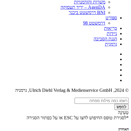
משרות והזדמנויות
AgenDA – יריד תעסוקה
BNI דרמשטט ביכנר
ספּוֹרט
דרמשטט 98
בְּרִיאוּת
ניידות
הגנת הסביבה
גֶרמָנִיָת
© 2024, Ulrich Diehl Verlag & Medienservice GmbH, גרמניה
לְחַפֵּשׂ
טְעִינָה
*לסגירת טופס החיפוש לחצו על ESC או על כפתור הסגירה
האחרון