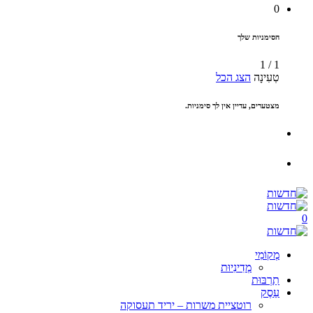
0
הסימניות שלך
1
/
1
טְעִינָה
הצג הכל
מצטערים, עדיין אין לך סימניות.
0
מְקוֹמִי
מְדִינִיוּת
תַרְבּוּת
עֵסֶק
רוטציית משרות – יריד תעסוקה