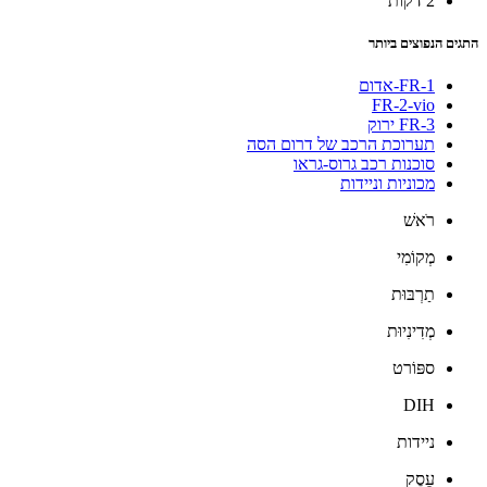
2 דקות
התגים הנפוצים ביותר
FR-1-אדום
FR-2-vio
FR-3 ירוק
תערוכת הרכב של דרום הסה
סוכנות רכב גרוס-גראו
מכוניות וניידות
רֹאשׁ
מְקוֹמִי
תַרְבּוּת
מְדִינִיוּת
ספּוֹרט
DIH
ניידות
עֵסֶק