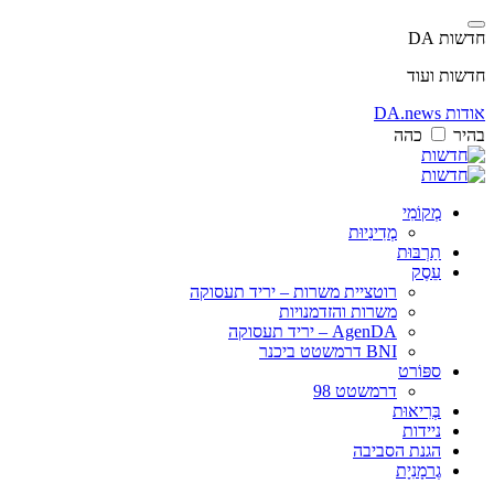
חדשות DA
חדשות ועוד
אודות DA.news
בהיר
כהה
מְקוֹמִי
מְדִינִיוּת
תַרְבּוּת
עֵסֶק
רוטציית משרות – יריד תעסוקה
משרות והזדמנויות
AgenDA – יריד תעסוקה
BNI דרמשטט ביכנר
ספּוֹרט
דרמשטט 98
בְּרִיאוּת
ניידות
הגנת הסביבה
גֶרמָנִיָת