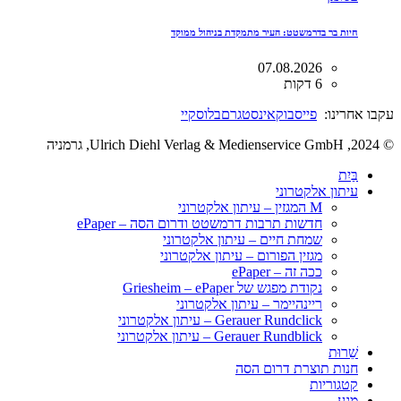
חיות בר בדרמשטט: העיר מתמקדת בניהול ממוקד
07.08.2026
6 דקות
עקבו אחרינו:
פייסבוק
אינסטגרם
בלוסקיי
© 2024, Ulrich Diehl Verlag & Medienservice GmbH, גרמניה
בַּיִת
עיתון אלקטרוני
M המגזין – עיתון אלקטרוני
חדשות תרבות דרמשטט ודרום הסה – ePaper
שמחת חיים – עיתון אלקטרוני
מגזין הפורום – עיתון אלקטרוני
ככה זה – ePaper
נקודת מפגש של Griesheim – ePaper
ריינהיימר – עיתון אלקטרוני
Gerauer Rundclick – עיתון אלקטרוני
Gerauer Rundblick – עיתון אלקטרוני
שֵׁרוּת
חנות תוצרת דרום הסה
קטגוריות
מַגָע