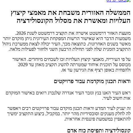
הממשלה האזורית משבחת את מאמצי קיצוץ
העלויות ומאשרת את מסלול הקונסולידציה
מועצת האזור דרמשטט אישרה את תקציב דרמשטט לשנת 2026.
משמעות הדבר היא שאישור הרשות המפקחת העירונית ניתן מוקדם יותר
מאשר בשנים האחרונות. כתוצאה מכך, העיר יכולה לצאת ממערכת ניהול
התקציב הזמנית שלה לפני תחילת הרבעון השני ולחזור לפעילות מלאה.
על פי העירייה, מאמצי קיצוץ העלויות זכו לשבחים מיוחדים. האישור
מבוסס על תוכנית איחוד שמטרתה להשיג תקציב מאוזן עד 2029
ולהפחית באופן רציף את הגירעון עד אז.
ודאות תכנון מוקדמת עבור פרויקטים
ראש העיר האנו בנץ וגזבר העיר אנדרה שלנברג רואים באישור המוקדם
אות חשוב לעיר.
זה יעניק לעיר המדע ודאות תכנון מוקדם עבור פרויקטים רבים ויאפשר
לה לחלק מענקים וסובסידיות מהר יותר. במקביל, ביצוע התקציב ימשיך
להתאפיין במשמעת פיננסית אחראית.
קונסולידציה ותפיסת כוח אדם