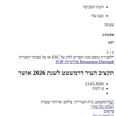
הגנת הסביבה
טען עוד
טְעִינָה
פוסטים ב
רֹאשׁ
1
/
1
*לסגירת טופס מגה-תפריט לחץ על ESC או על כפתור הסגירה
Eberstadt
Bessungen
פוליטיקה
TOP
תקציב העיר דרמשטט לשנת 2026 אושר
13.03.2026
4 דקות
פִּרסוּם