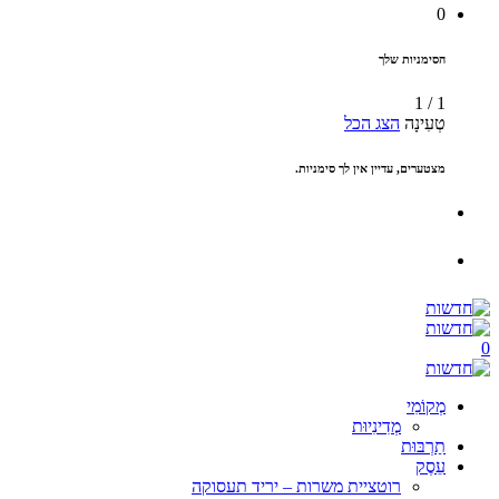
0
הסימניות שלך
1
/
1
טְעִינָה
הצג הכל
מצטערים, עדיין אין לך סימניות.
0
מְקוֹמִי
מְדִינִיוּת
תַרְבּוּת
עֵסֶק
רוטציית משרות – יריד תעסוקה