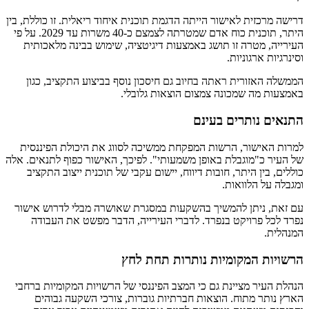
דרישה מרכזית לאישור הייתה הדגמת תוכנית איחוד ריאלית. זו כוללת, בין
היתר, תוכנית כוח אדם שמטרתה לצמצם כ-40 משרות עד 2029. על פי
העירייה, מטרה זו תושג באמצעות דיגיטציה, שימוש בבינה מלאכותית
וסינרגיות ארגוניות.
הממשלה האזורית ראתה בחיוב גם חיסכון נוסף בביצוע התקציב, כגון
באמצעות מה שמכונה צמצום הוצאות גלובלי.
התנאים נותרים בעינם
למרות האישור, הרשות המפקחת ממשיכה לסווג את היכולת הפיננסית
של העיר כ"מוגבלת באופן משמעותי". לפיכך, האישור כפוף לתנאים. אלה
כוללים, בין היתר, חובות דיווח, יישום עקבי של תוכנית ייצוב התקציב
ומגבלה על הלוואות.
עם זאת, ניתן להמשיך בהשקעות במסגרת שאושרה מבלי לדרוש אישור
נפרד לכל פרויקט בנפרד. לדברי העירייה, הדבר מפשט את העבודה
המנהלית.
הרשויות המקומיות נותרות תחת לחץ
הנהלת העיר מציינת גם כי המצב הפיננסי של הרשויות המקומיות ברחבי
הארץ נותר מתוח. הוצאות חברתיות גוברות, צורכי השקעה גבוהים