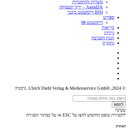
משרות והזדמנויות
AgenDA – יריד תעסוקה
BNI דרמשטט ביכנר
ספּוֹרט
דרמשטט 98
בְּרִיאוּת
ניידות
הגנת הסביבה
גֶרמָנִיָת
© 2024, Ulrich Diehl Verlag & Medienservice GmbH, גרמניה
לְחַפֵּשׂ
טְעִינָה
*לסגירת טופס החיפוש לחצו על ESC או על כפתור הסגירה
האחרון