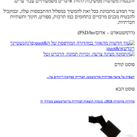
והכנסות משתנות ממשיכות להוות אתגרים משמעותיים עבור ערים.
עיר המדע מתכוונת בכל זאת להמשיך במסלול ההתבססות שלה, ובמקביל
להבטיח מבנים מרכזיים בתחומים כמו תרבות, ספורט, חינוך ותשתיות
חברתיות.
(דרמשטאדט – אדום/PSD/ho)
פוסט קודם
תצפית על צרעה אסייתית בדרמשטט: העירייה מבקשת דיווחים על...
פוסט הבא
בחירות מקומיות 2026: מגמות תוצאות הבחירות בוייטרשטאט בשידור חי