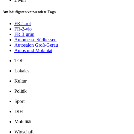
2 Min
Am häufigsten verwendete Tags
FR-1-rot
FR-2-vio
FR-3-grün
Automesse Südhessen
Autosalon Groß-Gerau
Autos und Mobilität
TOP
Lokales
Kultur
Politik
Sport
DIH
Mobilität
Wirtschaft