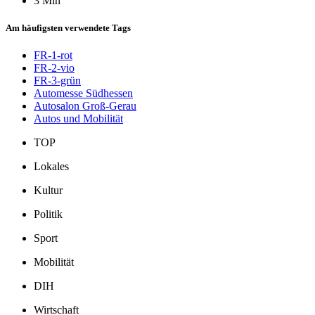
3 Min
Am häufigsten verwendete Tags
FR-1-rot
FR-2-vio
FR-3-grün
Automesse Südhessen
Autosalon Groß-Gerau
Autos und Mobilität
TOP
Lokales
Kultur
Politik
Sport
Mobilität
DIH
Wirtschaft