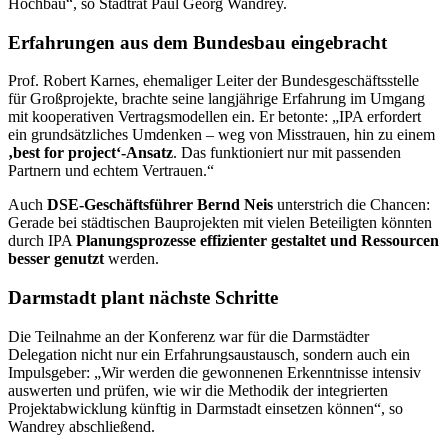
Hochbau“, so Stadtrat Paul Georg Wandrey.
Erfahrungen aus dem Bundesbau eingebracht
Prof. Robert Karnes, ehemaliger Leiter der Bundesgeschäftsstelle
für Großprojekte, brachte seine langjährige Erfahrung im Umgang
mit kooperativen Vertragsmodellen ein. Er betonte: „IPA erfordert
ein grundsätzliches Umdenken – weg von Misstrauen, hin zu einem
‚best for project‘-Ansatz
. Das funktioniert nur mit passenden
Partnern und echtem Vertrauen.“
Auch
DSE-Geschäftsführer Bernd Neis
unterstrich die Chancen:
Gerade bei städtischen Bauprojekten mit vielen Beteiligten könnten
durch IPA
Planungsprozesse effizienter gestaltet und Ressourcen
besser genutzt
werden.
Darmstadt plant nächste Schritte
Die Teilnahme an der Konferenz war für die Darmstädter
Delegation nicht nur ein Erfahrungsaustausch, sondern auch ein
Impulsgeber: „Wir werden die gewonnenen Erkenntnisse intensiv
auswerten und prüfen, wie wir die Methodik der integrierten
Projektabwicklung künftig in Darmstadt einsetzen können“, so
Wandrey abschließend.