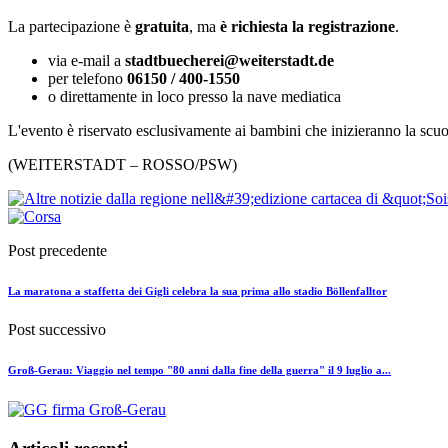
La partecipazione è
gratuita
, ma
è richiesta la registrazione
.
via e-mail a
stadtbuecherei@weiterstadt.de
per telefono
06150 / 400-1550
o direttamente in loco presso la nave mediatica
L'evento è riservato esclusivamente ai bambini che inizieranno la scuo
(WEITERSTADT – ROSSO/PSW)
Post precedente
La maratona a staffetta dei Gigli celebra la sua prima allo stadio Böllenfalltor
Post successivo
Groß-Gerau: Viaggio nel tempo "80 anni dalla fine della guerra" il 9 luglio a...