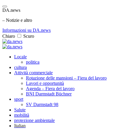
DA.news
– Notizie e altro
Informazioni su DA.news
Chiaro
Scuro
Locale
politica
cultura
Attività commerciale
Rotazione delle mansioni – Fiera del lavoro
Lavori e opportunità
Agenda – Fiera del lavoro
BNI Darmstadt Büchner
sport
SV Darmstadt 98
Salute
mobilità
protezione ambientale
Italian