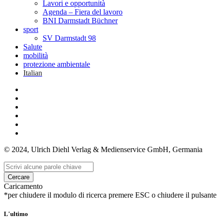
Lavori e opportunità
Agenda – Fiera del lavoro
BNI Darmstadt Büchner
sport
SV Darmstadt 98
Salute
mobilità
protezione ambientale
Italian
© 2024, Ulrich Diehl Verlag & Medienservice GmbH, Germania
Cercare
Caricamento
*per chiudere il modulo di ricerca premere ESC o chiudere il pulsante
L'ultimo