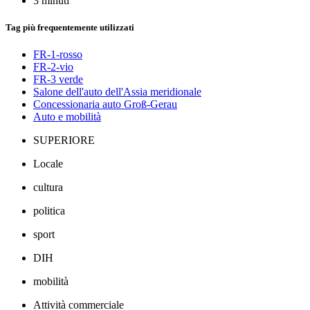
3 minuti
Tag più frequentemente utilizzati
FR-1-rosso
FR-2-vio
FR-3 verde
Salone dell'auto dell'Assia meridionale
Concessionaria auto Groß-Gerau
Auto e mobilità
SUPERIORE
Locale
cultura
politica
sport
DIH
mobilità
Attività commerciale