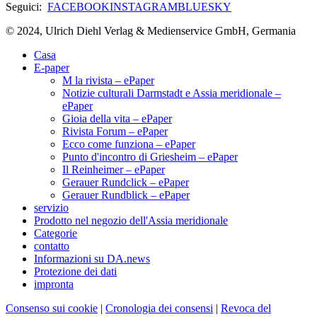
Seguici:
FACEBOOK
INSTAGRAM
BLUESKY
© 2024, Ulrich Diehl Verlag & Medienservice GmbH, Germania
Casa
E-paper
M la rivista – ePaper
Notizie culturali Darmstadt e Assia meridionale –
ePaper
Gioia della vita – ePaper
Rivista Forum – ePaper
Ecco come funziona – ePaper
Punto d'incontro di Griesheim – ePaper
Il Reinheimer – ePaper
Gerauer Rundclick – ePaper
Gerauer Rundblick – ePaper
servizio
Prodotto nel negozio dell'Assia meridionale
Categorie
contatto
Informazioni su DA.news
Protezione dei dati
impronta
Consenso sui cookie
|
Cronologia dei consensi
|
Revoca del