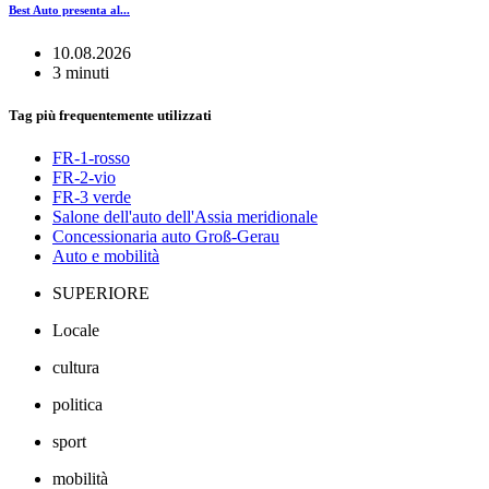
Best Auto presenta al...
10.08.2026
3 minuti
Tag più frequentemente utilizzati
FR-1-rosso
FR-2-vio
FR-3 verde
Salone dell'auto dell'Assia meridionale
Concessionaria auto Groß-Gerau
Auto e mobilità
SUPERIORE
Locale
cultura
politica
sport
mobilità