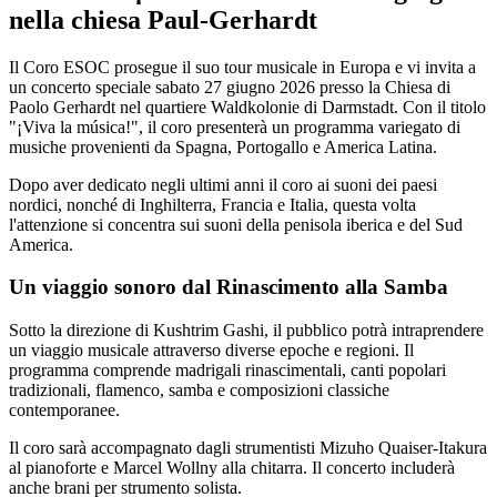
nella chiesa Paul-Gerhardt
Il Coro ESOC prosegue il suo tour musicale in Europa e vi invita a
un concerto speciale sabato 27 giugno 2026 presso la Chiesa di
Paolo Gerhardt nel quartiere Waldkolonie di Darmstadt. Con il titolo
"¡Viva la música!", il coro presenterà un programma variegato di
musiche provenienti da Spagna, Portogallo e America Latina.
Dopo aver dedicato negli ultimi anni il coro ai suoni dei paesi
nordici, nonché di Inghilterra, Francia e Italia, questa volta
l'attenzione si concentra sui suoni della penisola iberica e del Sud
America.
Un viaggio sonoro dal Rinascimento alla Samba
Sotto la direzione di Kushtrim Gashi, il pubblico potrà intraprendere
un viaggio musicale attraverso diverse epoche e regioni. Il
programma comprende madrigali rinascimentali, canti popolari
tradizionali, flamenco, samba e composizioni classiche
contemporanee.
Il coro sarà accompagnato dagli strumentisti Mizuho Quaiser-Itakura
al pianoforte e Marcel Wollny alla chitarra. Il concerto includerà
anche brani per strumento solista.