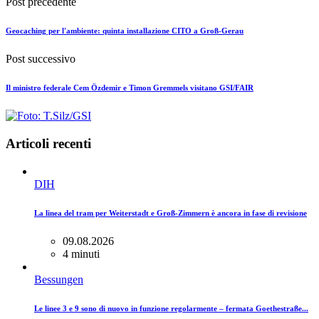
Post precedente
Geocaching per l'ambiente: quinta installazione CITO a Groß-Gerau
Post successivo
Il ministro federale Cem Özdemir e Timon Gremmels visitano GSI/FAIR
Articoli recenti
DIH
La linea del tram per Weiterstadt e Groß-Zimmern è ancora in fase di revisione
09.08.2026
4 minuti
Bessungen
Le linee 3 e 9 sono di nuovo in funzione regolarmente – fermata Goethestraße...