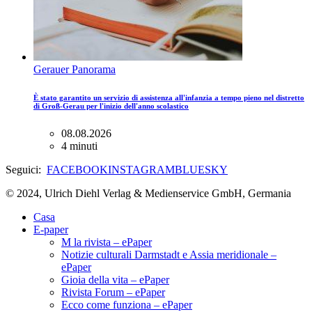
Gerauer Panorama
È stato garantito un servizio di assistenza all'infanzia a tempo pieno nel distretto
di Groß-Gerau per l'inizio dell'anno scolastico
08.08.2026
4 minuti
Seguici:
FACEBOOK
INSTAGRAM
BLUESKY
© 2024, Ulrich Diehl Verlag & Medienservice GmbH, Germania
Casa
E-paper
M la rivista – ePaper
Notizie culturali Darmstadt e Assia meridionale –
ePaper
Gioia della vita – ePaper
Rivista Forum – ePaper
Ecco come funziona – ePaper