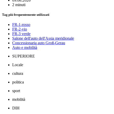
09.08.2026
2 minuti
Tag più frequentemente utilizzati
FR-1-rosso
FR-2-vio
FR-3 verde
Salone dell'auto dell'Assia meridionale
Concessionaria auto Groß-Gerau
Auto e mobilità
SUPERIORE
Locale
cultura
politica
sport
mobilità
DIH