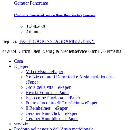
Gerauer Panorama
L'incontro domenicale presso Haus Raiss invita gli anziani
05.08.2026
2 minuti
Seguici:
FACEBOOK
INSTAGRAM
BLUESKY
© 2024, Ulrich Diehl Verlag & Medienservice GmbH, Germania
Casa
E-paper
M la rivista – ePaper
Notizie culturali Darmstadt e Assia meridionale –
ePaper
Gioia della vita – ePaper
Rivista Forum – ePaper
Ecco come funziona – ePaper
Punto d'incontro di Griesheim – ePaper
Il Reinheimer – ePaper
Gerauer Rundclick – ePaper
Gerauer Rundblick – ePaper
servizio
Prodotto nel negozio dell'Assia meridionale