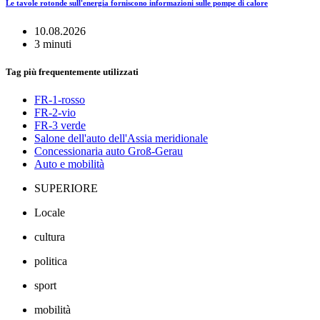
Le tavole rotonde sull'energia forniscono informazioni sulle pompe di calore
10.08.2026
3 minuti
Tag più frequentemente utilizzati
FR-1-rosso
FR-2-vio
FR-3 verde
Salone dell'auto dell'Assia meridionale
Concessionaria auto Groß-Gerau
Auto e mobilità
SUPERIORE
Locale
cultura
politica
sport
mobilità