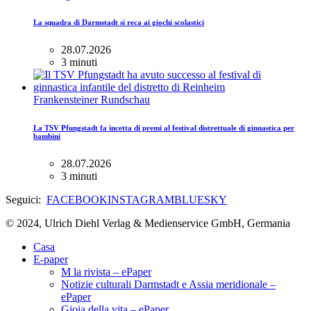
La squadra di Darmstadt si reca ai giochi scolastici
28.07.2026
3 minuti
Frankensteiner Rundschau
La TSV Pfungstadt fa incetta di premi al festival distrettuale di ginnastica per
bambini
28.07.2026
3 minuti
Seguici:
FACEBOOK
INSTAGRAM
BLUESKY
© 2024, Ulrich Diehl Verlag & Medienservice GmbH, Germania
Casa
E-paper
M la rivista – ePaper
Notizie culturali Darmstadt e Assia meridionale –
ePaper
Gioia della vita – ePaper