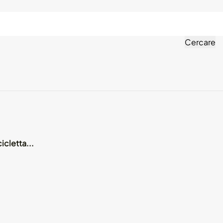
rotezione ambientale
tedesco
Cercare
icletta...