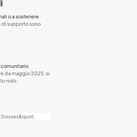
i
ali o a sostenere
ni di supporto sono
 comunitario
ire da maggio 2025, si
lo nido.