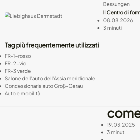
Bessungen
giova
Il Centro di for
08.08.2026
Schoo
3 minuti
occup
Tag più frequentemente utilizzati
FR-1-rosso
spons
FR-2-vio
FR-3 verde
gli an
Salone dell'auto dell'Assia meridionale
Concessionaria auto Groß-Gerau
dome
Auto e mobilità
come 
19.03.2025
3 minuti