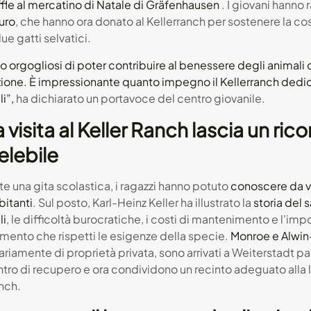
fle al mercatino di Natale di Gräfenhausen
. I giovani hanno 
uro
, che hanno ora donato al Kellerranch per sostenere la co
due gatti selvatici.
 orgogliosi di poter contribuire al benessere degli animali 
ione. È impressionante quanto impegno il Kellerranch dedich
i”,
ha dichiarato un portavoce del centro giovanile.
 visita al Keller Ranch lascia un ric
elebile
e una gita scolastica, i ragazzi hanno potuto
conoscere da vic
bitanti
. Sul posto, Karl-Heinz Keller ha illustrato la
storia del 
li
, le difficoltà burocratiche, i costi di mantenimento e l'imp
mento che rispetti le esigenze della specie.
Monroe e Alwi
ariamente di proprietà privata, sono arrivati ​​a Weiterstadt 
tro di recupero e ora condividono un recinto adeguato alla l
nch.