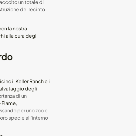
raccolto un totale di
struzione del recinto
con la nostra
i alla cura degli
ordo
ino il Keller Ranch e i
salvataggio degli
ortanza di un
n-Flame
,
passando per uno zoo e
oro specie all'interno