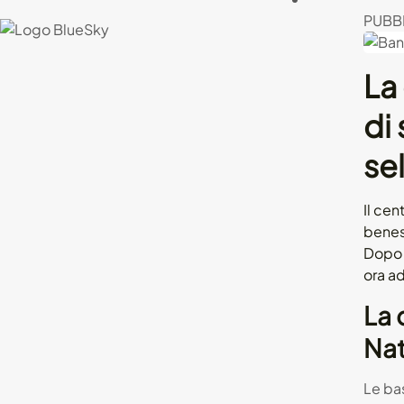
PUBBL
La
di 
sel
Il cen
beness
Dopo l
ora a
La 
Nat
Le bas