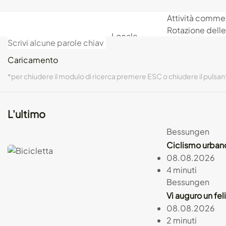
Attività comme
Chiaro
Scuro
Rotazione delle
Locale
cultura
Lavori e opport
politica
Agenda – Fiera 
SUPERIORE
Car
Caricamento
BNI Darmstadt
Locale
Post in
SUPERIORE
1
/
1
*per chiudere il modulo di ricerca premere ESC o chiudere il pulsan
cultura
politica
sport
*per chiudere il modulo del mega
DIH
L'ultimo
mobilità
Attività commerciale
Bessungen
protezione ambientale
Ciclismo urbano
Carica altro
08.08.2026
4 minuti
Local
TOP
Wei
Bessungen
Weiter
Vi auguro un fel
08.08.2026
cent
2 minuti