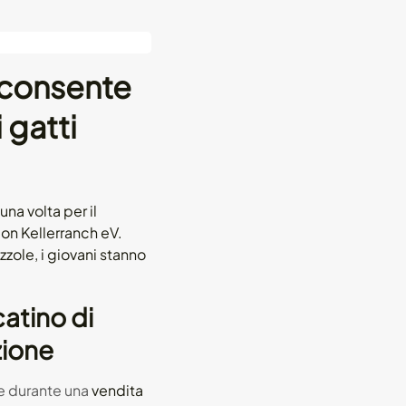
 consente
 gatti
na volta per il
con Kellerranch eV.
zzole, i giovani stanno
atino di
zione
te durante una
vendita