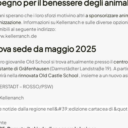
egno per il benessere degli animal
ani sperano che i loro sforzi motivino altri
a sponsorizzare anim
nizzazione
. Informazioni su Kellerranch e sulle diverse opzio
ibili al seguente indirizzo:
w.kellerranch.de
ova sede da maggio 2025
tro giovanile Old School si trova attualmente presso il
centro
stante di Gräfenhausen
(Darmstädter Landstraße 19). A part
rirà nella
rinnovata Old Castle School
, insieme a un nuovo asi
TERSTADT – ROSSO/PSW)
Kellerranch
nte