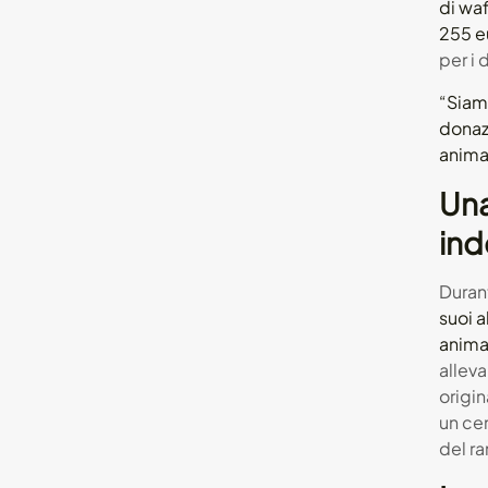
di waf
255 e
per i 
“Siamo
donaz
animal
Una
ind
Durant
suoi a
anima
alleva
origin
un cen
del ra