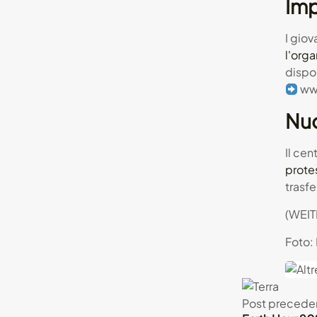
Imp
I giov
l'orga
dispon
ww
Nu
Il cen
prote
trasfe
(WEI
Foto: 
Post precede