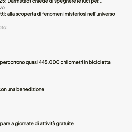
5: Darmstadt chiede di spegnere le luci per...
vo
tti: alla scoperta di fenomeni misteriosi nell'universo
 percorrono quasi 445.000 chilometri in bicicletta
o con una benedizione
are a giornate di attività gratuite