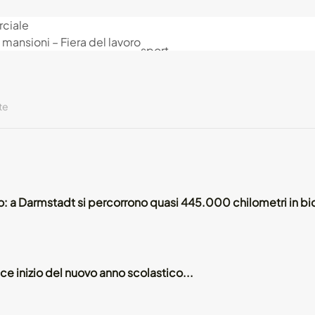
rciale
DA.news
– Notizie e altro
Informazioni su DA.news
 mansioni – Fiera del lavoro
sport
unità
Salute
mobilità
p
SV Darmstadt 98
del lavoro
icamento
 Büchner
te
menu premere ESC o chiudere il pulsante
: a Darmstadt si percorrono quasi 445.000 chilometri in bic
terstadt
stadt: il
ice inizio del nuovo anno scolastico...
ro