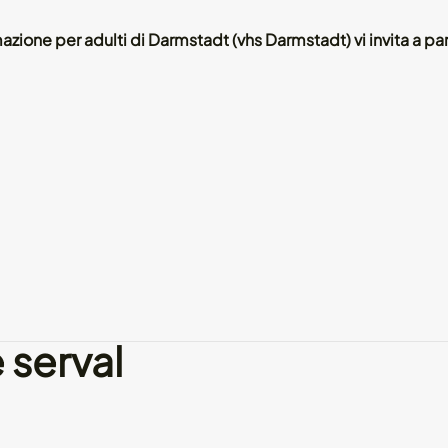
nile Old
mazione per adulti di Darmstadt (vhs Darmstadt) vi invita a p
l si
a di
orizzare
imali
stici
serval