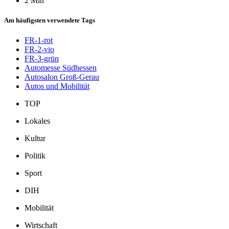
2 Min
Am häufigsten verwendete Tags
FR-1-rot
FR-2-vio
FR-3-grün
Automesse Südhessen
Autosalon Groß-Gerau
Autos und Mobilität
TOP
Lokales
Kultur
Politik
Sport
DIH
Mobilität
Wirtschaft