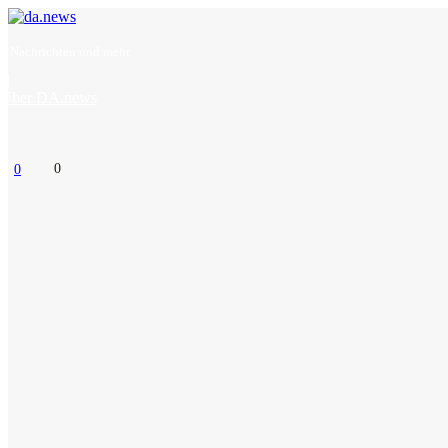
– Nachrichten und mehr
Über DA.news
0
0