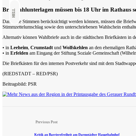
Briefwahlunterlagen müssen bis 18 Uhr im Rathaus s
HELL
Damit die Stimmen berücksichtigt werden können, müssen die Brief
Stimmzettelumschlag sowie den unterschriebenen Wahlschein enthalt
Wildtiere in Darmstadt: Stadt setzt...
Alternativ können Wahlbriefe auch in die städtischen Briefkästen in 
07.08.2026
6 Min
• in
Leeheim
,
Crumstadt
und
Wolfskehlen
an den ehemaligen Rath
• in
Erfelden
am Eingang der Stiftung Soziale Gemeinschaft (Wilhel
Die Briefkästen für den internen Postverkehr sind mit dem Stadtw
(RIEDSTADT – RED/PSR)
Beitragsbild: PSR
Previous Post
Kritik an Barrierefreiheit am Darmstädter Hauptbahnhof