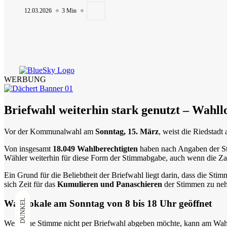
12.03.2026
3 Min
WERBUNG
Neue Blühflächen für mehr Klimaschutz...
07.08.2026
6 Min
Briefwahl weiterhin stark genutzt – Wahll
Vor der Kommunalwahl am
Sonntag, 15. März
, weist die Riedstad
Von insgesamt
18.049 Wahlberechtigten
haben nach Angaben der St
Wähler weiterhin für diese Form der Stimmabgabe, auch wenn die Z
Ein Grund für die Beliebtheit der Briefwahl liegt darin, dass die
sich Zeit für das
Kumulieren und Panaschieren
der Stimmen zu ne
Mehrere Straßensperrungen in Weiterstadt im...
DUNKEL
Wahllokale am Sonntag von 8 bis 18 Uhr geöffnet
07.08.2026
3 Min
Wer seine Stimme nicht per Briefwahl abgeben möchte, kann am Wahl