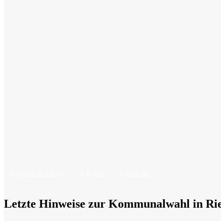
© 2024, Ulrich Diehl Verlag & Medienservice GmbH,
Germany
Gerauer Rundblick
Politik
Riedstadt
Letzte Hinweise zur Kommunalwahl in Rie