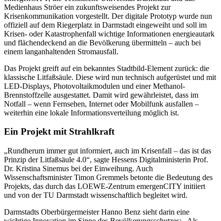
Medienhaus Ströer ein zukunftsweisendes Projekt zur
Krisenkommunikation vorgestellt. Der digitale Prototyp wurde nun
offiziell auf dem Riegerplatz in Darmstadt eingeweiht und soll im
Krisen- oder Katastrophenfall wichtige Informationen energieautark
und flächendeckend an die Bevölkerung übermitteln – auch bei
einem langanhaltenden Stromausfall.
Das Projekt greift auf ein bekanntes Stadtbild-Element zurück: die
klassische Litfaßsäule. Diese wird nun technisch aufgerüstet und mit
LED-Displays, Photovoltaikmodulen und einer Methanol-
Brennstoffzelle ausgestattet. Damit wird gewährleistet, dass im
Notfall – wenn Fernsehen, Internet oder Mobilfunk ausfallen –
weiterhin eine lokale Informationsverteilung möglich ist.
Ein Projekt mit Strahlkraft
„Rundherum immer gut informiert, auch im Krisenfall – das ist das
Prinzip der Litfaßsäule 4.0“, sagte Hessens Digitalministerin Prof.
Dr. Kristina Sinemus bei der Einweihung. Auch
Wissenschaftsminister Timon Gremmels betonte die Bedeutung des
Projekts, das durch das LOEWE-Zentrum emergenCITY initiiert
und von der TU Darmstadt wissenschaftlich begleitet wird.
Darmstadts Oberbürgermeister Hanno Benz sieht darin eine
wichtige Innovation im Sinne des Bevölkerungsschutzes: „Als