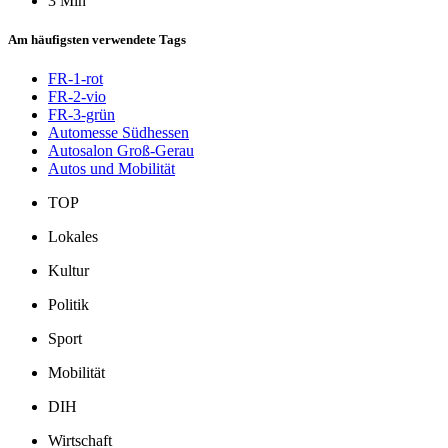
3 Min
Am häufigsten verwendete Tags
FR-1-rot
FR-2-vio
FR-3-grün
Automesse Südhessen
Autosalon Groß-Gerau
Autos und Mobilität
TOP
Lokales
Kultur
Politik
Sport
Mobilität
DIH
Wirtschaft