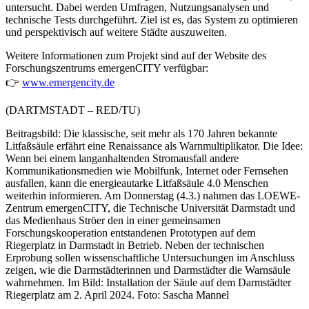
untersucht. Dabei werden Umfragen, Nutzungsanalysen und
technische Tests durchgeführt. Ziel ist es, das System zu optimieren
und perspektivisch auf weitere Städte auszuweiten.
Weitere Informationen zum Projekt sind auf der Website des
Forschungszentrums emergenCITY verfügbar:
👉
www.emergencity.de
(DARTMSTADT – RED/TU)
Beitragsbild: Die klassische, seit mehr als 170 Jahren bekannte
Litfaßsäule erfährt eine Renaissance als Warnmultiplikator. Die Idee:
Wenn bei einem langanhaltenden Stromausfall andere
Kommunikationsmedien wie Mobilfunk, Internet oder Fernsehen
ausfallen, kann die energieautarke Litfaßsäule 4.0 Menschen
weiterhin informieren. Am Donnerstag (4.3.) nahmen das LOEWE-
Zentrum emergenCITY, die Technische Universität Darmstadt und
das Medienhaus Ströer den in einer gemeinsamen
Forschungskooperation entstandenen Prototypen auf dem
Riegerplatz in Darmstadt in Betrieb. Neben der technischen
Erprobung sollen wissenschaftliche Untersuchungen im Anschluss
zeigen, wie die Darmstädterinnen und Darmstädter die Warnsäule
wahrnehmen. Im Bild: Installation der Säule auf dem Darmstädter
Riegerplatz am 2. April 2024. Foto: Sascha Mannel