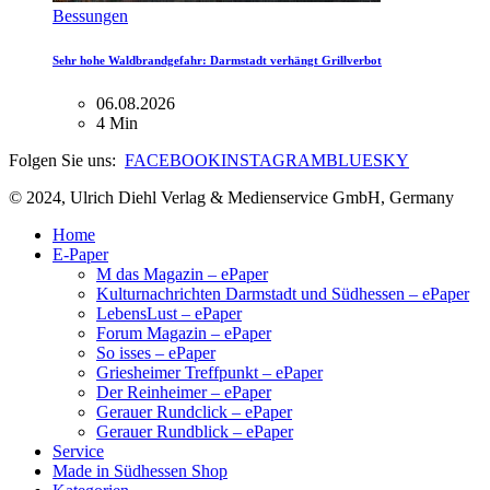
Bessungen
Sehr hohe Waldbrandgefahr: Darmstadt verhängt Grillverbot
06.08.2026
4 Min
Folgen Sie uns:
FACEBOOK
INSTAGRAM
BLUESKY
© 2024, Ulrich Diehl Verlag & Medienservice GmbH, Germany
Home
E-Paper
M das Magazin – ePaper
Kulturnachrichten Darmstadt und Südhessen – ePaper
LebensLust – ePaper
Forum Magazin – ePaper
So isses – ePaper
Griesheimer Treffpunkt – ePaper
Der Reinheimer – ePaper
Gerauer Rundclick – ePaper
Gerauer Rundblick – ePaper
Service
Made in Südhessen Shop