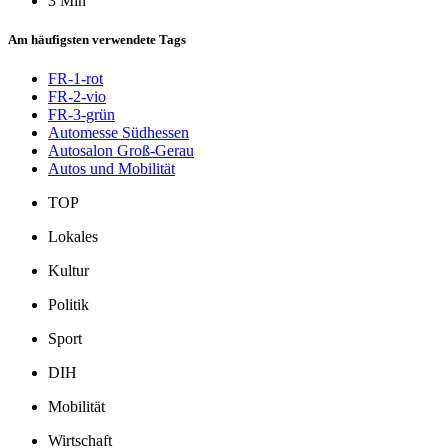
3 Min
Am häufigsten verwendete Tags
FR-1-rot
FR-2-vio
FR-3-grün
Automesse Südhessen
Autosalon Groß-Gerau
Autos und Mobilität
TOP
Lokales
Kultur
Politik
Sport
DIH
Mobilität
Wirtschaft