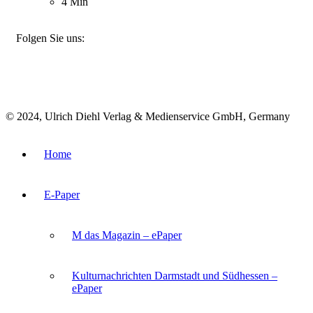
4 Min
FACEBOOK
INSTAGRAM
BLUESKY
Folgen Sie uns:
© 2024, Ulrich Diehl Verlag & Medienservice GmbH, Germany
Home
E-Paper
M das Magazin – ePaper
Kulturnachrichten Darmstadt und Südhessen –
ePaper