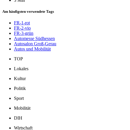
3 Min
Am häufigsten verwendete Tags
FR-1-rot
FR-2-vio
FR-3-grün
Automesse Südhessen
Autosalon Groß-Gerau
Autos und Mobilität
TOP
Lokales
Kultur
Politik
Sport
Mobilität
DIH
Wirtschaft