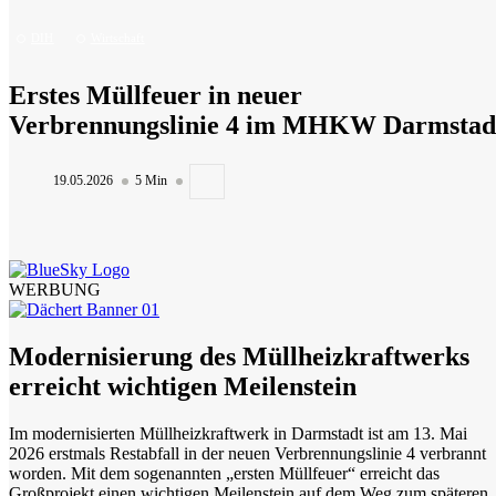
DIH
Wirtschaft
Erstes Müllfeuer in neuer
Verbrennungslinie 4 im MHKW Darmstad
19.05.2026
5 Min
WERBUNG
Modernisierung des Müllheizkraftwerks
erreicht wichtigen Meilenstein
Im modernisierten Müllheizkraftwerk in Darmstadt ist am 13. Mai
2026 erstmals Restabfall in der neuen Verbrennungslinie 4 verbrannt
Pflanzen im Wohngebiet Südwest Griesheim...
worden. Mit dem sogenannten „ersten Müllfeuer“ erreicht das
Großprojekt einen wichtigen Meilenstein auf dem Weg zum späteren
06.08.2026
2 Min