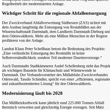
Regelbetrieb der modernisierten Anlage.
Wichtiger Schritt für die regionale Abfallentsorgung
Der Zweckverband Abfallverwertung Südhessen (ZAS) sichert mit
dem Ausbau langfristig die Entsorgung von Restabfällen aus der
Wissenschaftsstadt Darmstadt, dem Landkreis Darmstadt-Dieburg un
dem Odenwaldkreis. Mehr als eine Million Menschen in der Region
Brahms und Beethoven im darmstadtium
profitieren von der Anlage.
06.08.2026
3 Min
Landrat Klaus Peter Schellhaas betont die Bedeutung des Projekts:
„Eine verlässliche Entsorgung des Restmülls ist keine
Selbstverständlichkeit, sondern Teil moderner Daseinsvorsorge.“
Auch Darmstadts Stadtkämmerer André Schellenberg sieht das Projek
als wichtigen Baustein für Klimaschutz und Wärmewende in
Darmstadt. Der Verbandsvorsteher des Müllabfuhr-Zweckverbandes
Odenwald, Tassilo Schindler, spricht von einer „effizienten, regionale
und zukunftsorientierten Lösung“ für den Odenwaldkreis.
B 426 in Ober-Ramstadt: Brückensanierung...
Modernisierung läuft bis 2028
06.08.2026
3 Min
Das Müllheizkraftwerk kann jährlich rund 225.000 Tonnen Abfall
thermisch verwerten und gleichzeitig Energie erzeugen. Seit März