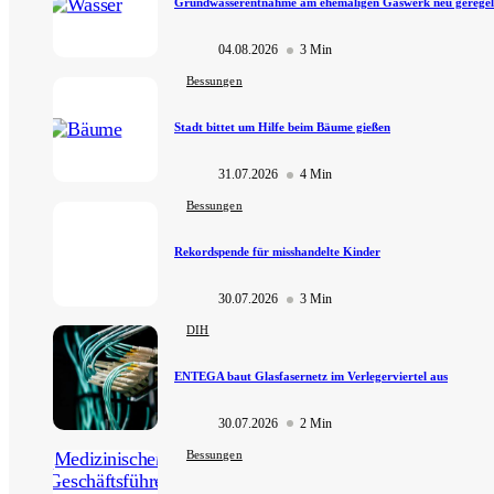
Grundwasserentnahme am ehemaligen Gaswerk neu geregel
04.08.2026
3 Min
Bessungen
Stadt bittet um Hilfe beim Bäume gießen
31.07.2026
4 Min
Bessungen
Rekordspende für misshandelte Kinder
30.07.2026
3 Min
DIH
ENTEGA baut Glasfasernetz im Verlegerviertel aus
30.07.2026
2 Min
Bessungen