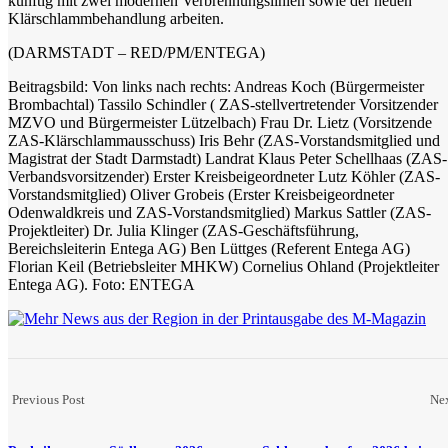
künftig mit zwei modernen Verbrennungslinien sowie der neuen
Klärschlammbehandlung arbeiten.
(DARMSTADT – RED/PM/ENTEGA)
Beitragsbild: Von links nach rechts: Andreas Koch (Bürgermeister
Brombachtal) Tassilo Schindler ( ZAS-stellvertretender Vorsitzender
MZVO und Bürgermeister Lützelbach) Frau Dr. Lietz (Vorsitzende
ZAS-Klärschlammausschuss) Iris Behr (ZAS-Vorstandsmitglied und
Magistrat der Stadt Darmstadt) Landrat Klaus Peter Schellhaas (ZAS-
Verbandsvorsitzender) Erster Kreisbeigeordneter Lutz Köhler (ZAS-
Vorstandsmitglied) Oliver Grobeis (Erster Kreisbeigeordneter
Odenwaldkreis und ZAS-Vorstandsmitglied) Markus Sattler (ZAS-
Projektleiter) Dr. Julia Klinger (ZAS-Geschäftsführung,
Bereichsleiterin Entega AG) Ben Lüttges (Referent Entega AG)
Florian Keil (Betriebsleiter MHKW) Cornelius Ohland (Projektleiter
Entega AG). Foto: ENTEGA
Previous Post
Nex