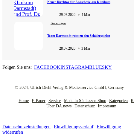
Neuer Direktor für Anästhesie am Klinikum
29.07.2026
4 Min
Bessungen
Team Darmstadt reist zu den Schülerspielen
28.07.2026
3 Min
Folgen Sie uns:
FACEBOOK
INSTAGRAM
BLUESKY
© 2024, Ulrich Diehl Verlag & Medienservice GmbH, Germany
Home
E-Paper
Service
Made in Südhessen Shop
Kategorien
K
Über DA.news
Datenschutz
Impressum
Datenschutzeinstellungen
|
Einwilligungsverlauf
|
Einwilligung
widerrufen