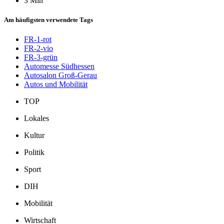
3 Min
Am häufigsten verwendete Tags
FR-1-rot
FR-2-vio
FR-3-grün
Automesse Südhessen
Autosalon Groß-Gerau
Autos und Mobilität
TOP
Lokales
Kultur
Politik
Sport
DIH
Mobilität
Wirtschaft