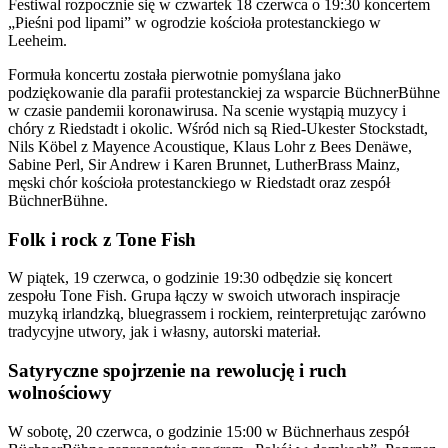
Festiwal rozpocznie się w czwartek 18 czerwca o 19:30 koncertem
„Pieśni pod lipami” w ogrodzie kościoła protestanckiego w
Leeheim.
Formuła koncertu została pierwotnie pomyślana jako
podziękowanie dla parafii protestanckiej za wsparcie BüchnerBühne
w czasie pandemii koronawirusa. Na scenie wystąpią muzycy i
chóry z Riedstadt i okolic. Wśród nich są Ried-Ukester Stockstadt,
Nils Köbel z Mayence Acoustique, Klaus Lohr z Bees Denäwe,
Sabine Perl, Sir Andrew i Karen Brunnet, LutherBrass Mainz,
męski chór kościoła protestanckiego w Riedstadt oraz zespół
BüchnerBühne.
Folk i rock z Tone Fish
W piątek, 19 czerwca, o godzinie 19:30 odbędzie się koncert
zespołu Tone Fish. Grupa łączy w swoich utworach inspiracje
muzyką irlandzką, bluegrassem i rockiem, reinterpretując zarówno
tradycyjne utwory, jak i własny, autorski materiał.
Satyryczne spojrzenie na rewolucję i ruch
wolnościowy
W sobotę, 20 czerwca, o godzinie 15:00 w Büchnerhaus zespół