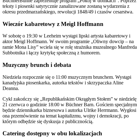
BüchnerBühne zaprezentuje program „Pokój w domkach”. Poprzez
teksty i piosenki satyrycznie zanalizowane zostaną wydarzenia z
okresu przedmarzańskiego, rewolucji 1848/49 i czasów cesarstwa.
Wieczór kabaretowy z Meigl Hoffmann
W sobotę o 19:30 w Leeheim wystąpi lipski artysta kabaretowy i
aktor Meigl Hoffmann. W swoim programie „Oliwny dowcip – na
ramie Mona Lisy” wciela się w rolę strażnika muzealnego Manfreda
Subbotnika i łączy krytykę społeczną z humorem.
Muzyczny brunch i debata
Niedziela rozpocznie się o 11:00 muzycznym brunchem. Wystąpi
kanadyjska piosenkarka, autorka tekstów i skrzypaczka Aline
Deanna.
Cykl zakończy się „Republikańskim Okrągłym Stołem” w niedzielę
21 czerwca o godzinie 18:00 w Büchner Barn. Gościem specjalnym
będzie dziennikarka biznesowa i autorka Ulrike Herrmann. Wygłosi
ona przemówienie na temat kapitalizmu, wojny i demokracji, po
którym odbędzie się dyskusja z publicznością.
Catering dostępny w obu lokalizacjach