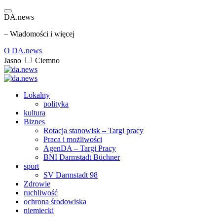
DA.news
– Wiadomości i więcej
O DA.news
Jasno
Ciemno
Lokalny
polityka
kultura
Biznes
Rotacja stanowisk – Targi pracy
Praca i możliwości
AgenDA – Targi Pracy
BNI Darmstadt Büchner
sport
SV Darmstadt 98
Zdrowie
ruchliwość
ochrona środowiska
niemiecki