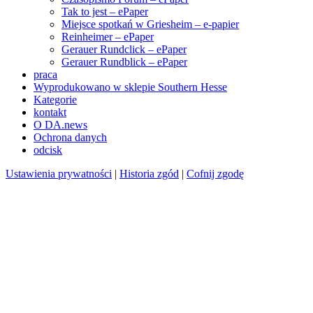
Tak to jest – ePaper
Miejsce spotkań w Griesheim – e-papier
Reinheimer – ePaper
Gerauer Rundclick – ePaper
Gerauer Rundblick – ePaper
praca
Wyprodukowano w sklepie Southern Hesse
Kategorie
kontakt
O DA.news
Ochrona danych
odcisk
Ustawienia prywatności
|
Historia zgód
|
Cofnij zgodę