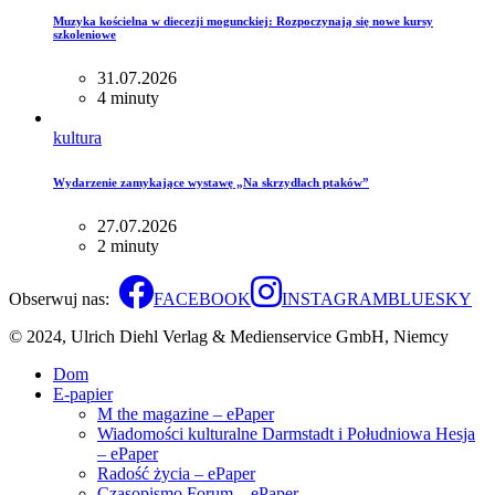
Muzyka kościelna w diecezji mogunckiej: Rozpoczynają się nowe kursy
szkoleniowe
31.07.2026
4 minuty
kultura
Wydarzenie zamykające wystawę „Na skrzydłach ptaków”
27.07.2026
2 minuty
Obserwuj nas:
FACEBOOK
INSTAGRAM
BLUESKY
© 2024, Ulrich Diehl Verlag & Medienservice GmbH, Niemcy
Dom
E-papier
M the magazine – ePaper
Wiadomości kulturalne Darmstadt i Południowa Hesja
– ePaper
Radość życia – ePaper
Czasopismo Forum – ePaper