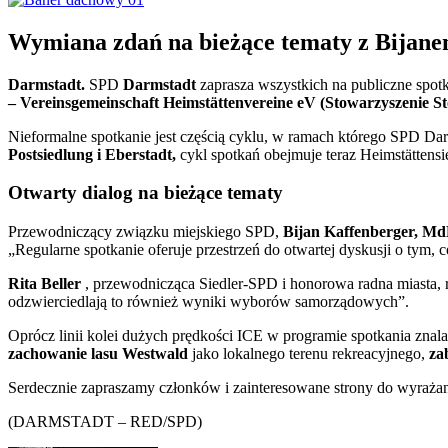
Wymiana zdań na bieżące tematy z Bijane
Darmstadt.
SPD
Darmstadt
zaprasza wszystkich na publiczne spo
– Vereinsgemeinschaft Heimstättenvereine eV (Stowarzyszenie S
Nieformalne spotkanie jest częścią cyklu, w ramach którego SPD Dar
Postsiedlung i Eberstadt,
cykl spotkań obejmuje teraz Heimstättensi
Otwarty dialog na bieżące tematy
Przewodniczący związku miejskiego SPD,
Bijan Kaffenberger, M
„Regularne spotkanie oferuje przestrzeń do otwartej dyskusji o tym,
Rita Beller
, przewodnicząca Siedler-SPD i honorowa radna miasta, r
odzwierciedlają to również wyniki wyborów samorządowych”.
Oprócz linii kolei dużych prędkości ICE w programie spotkania znala
zachowanie lasu Westwald
jako lokalnego terenu rekreacyjnego,
za
Serdecznie zapraszamy członków i zainteresowane strony do wyraża
(DARMSTADT – RED/SPD)