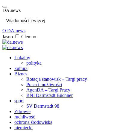
DA.news
– Wiadomości i więcej
O DA.news
Jasno
Ciemno
Lokalny
polityka
kultura
Biznes
Rotacja stanowisk – Targi pracy
Praca i możliwości
AgenDA – Targi Pracy
BNI Darmstadt Büchner
sport
SV Darmstadt 98
Zdrowie
ruchliwość
ochrona środowiska
niemiecki