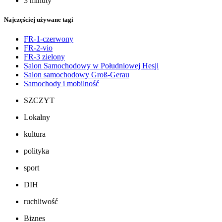
3 minuty
Najczęściej używane tagi
FR-1-czerwony
FR-2-vio
FR-3 zielony
Salon Samochodowy w Południowej Hesji
Salon samochodowy Groß-Gerau
Samochody i mobilność
SZCZYT
Lokalny
kultura
polityka
sport
DIH
ruchliwość
Biznes