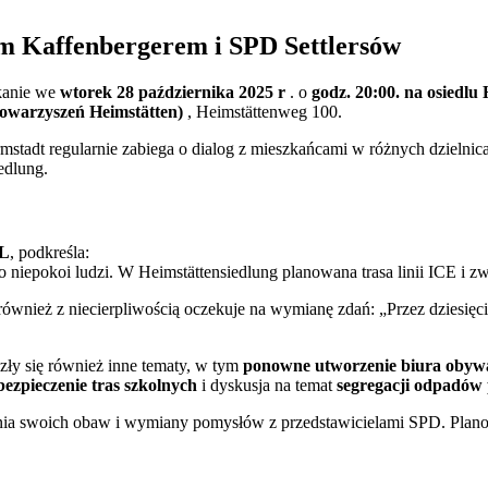
m Kaffenbergerem i SPD Settlersów
tkanie we
wtorek 28 października 2025 r
. o
godz. 20:00.
na osiedlu 
towarzyszeń Heimstätten)
, Heimstättenweg 100.
mstadt regularnie zabiega o dialog z mieszkańcami w różnych dzielni
edlung.
dL
, podkreśla:
 co niepokoi ludzi. W Heimstättensiedlung planowana trasa linii ICE i
ównież z niecierpliwością oczekuje na wymianę zdań: „Przez dziesięc
zły się również inne tematy, w tym
ponowne utworzenie biura obywa
bezpieczenie tras szkolnych
i dyskusja na temat
segregacji odpadów
nia swoich obaw i wymiany pomysłów z przedstawicielami SPD. Planow