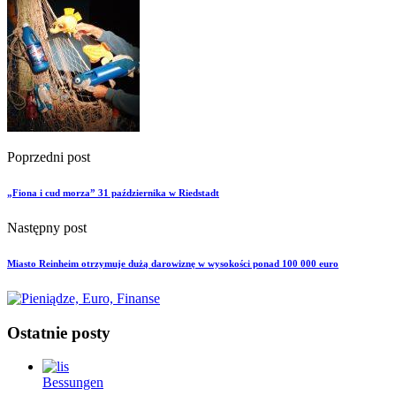
Poprzedni post
„Fiona i cud morza” 31 października w Riedstadt
Następny post
Miasto Reinheim otrzymuje dużą darowiznę w wysokości ponad 100 000 euro
Ostatnie posty
Bessungen