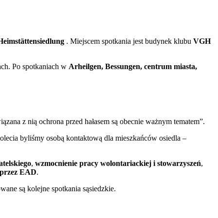
Heimstättensiedlung
. Miejscem spotkania jest budynek klubu
VGH
cach. Po spotkaniach w
Arheilgen, Bessungen, centrum miasta,
 związana z nią ochrona przed hałasem są obecnie ważnym tematem”.
iolecia byliśmy osobą kontaktową dla mieszkańców osiedla –
telskiego
,
wzmocnienie pracy wolontariackiej i stowarzyszeń
,
 przez EAD
.
ane są kolejne spotkania sąsiedzkie.