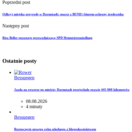
Poprzedni post
Odkryj miejską przyrodę w Darmstadt: spacer z BUND i biurem ochrony środowiska
Następny post
Rita Beller pozostaje przewodniczącą SPD Heimstättensiedlung
Ostatnie posty
Bessungen
Jazda na rowerze po mieście: Darmstadt przejechało prawie 445 000 kilometrów
08.08.2026
4 minuty
Bessungen
Rozpoczęcie nowego roku szkolnego z błogosławieństwem