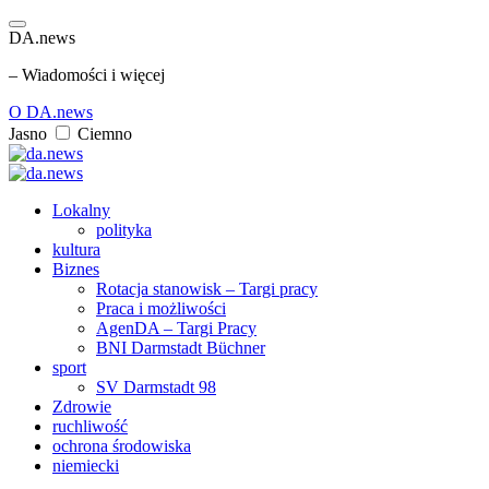
DA.news
– Wiadomości i więcej
O DA.news
Jasno
Ciemno
Lokalny
polityka
kultura
Biznes
Rotacja stanowisk – Targi pracy
Praca i możliwości
AgenDA – Targi Pracy
BNI Darmstadt Büchner
sport
SV Darmstadt 98
Zdrowie
ruchliwość
ochrona środowiska
niemiecki