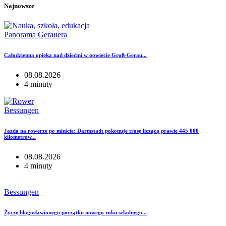
Najnowsze
Panorama Gerauera
Całodzienna opieka nad dziećmi w powiecie Groß-Gerau...
08.08.2026
4 minuty
Bessungen
Jazda na rowerze po mieście: Darmstadt pokonuje trasę liczącą prawie 445 000
kilometrów...
08.08.2026
4 minuty
Bessungen
Życzę błogosławionego początku nowego roku szkolnego...