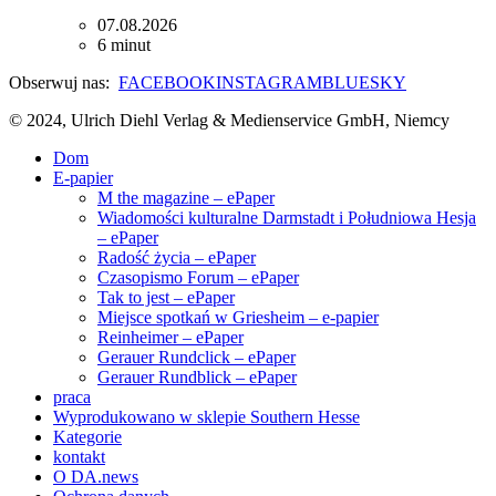
07.08.2026
6 minut
Obserwuj nas:
FACEBOOK
INSTAGRAM
BLUESKY
© 2024, Ulrich Diehl Verlag & Medienservice GmbH, Niemcy
Dom
E-papier
M the magazine – ePaper
Wiadomości kulturalne Darmstadt i Południowa Hesja
– ePaper
Radość życia – ePaper
Czasopismo Forum – ePaper
Tak to jest – ePaper
Miejsce spotkań w Griesheim – e-papier
Reinheimer – ePaper
Gerauer Rundclick – ePaper
Gerauer Rundblick – ePaper
praca
Wyprodukowano w sklepie Southern Hesse
Kategorie
kontakt
O DA.news