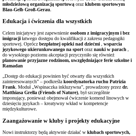
młodzieżową organizacją sportową
oraz
klubem sportowym
Blau-Gelb Groß-Gerau
.
Edukacja i ćwiczenia dla wszystkich
Celem inicjatywy jest zapewnienie
osobom z imigracyjnym i bez
imigracji
łatwego dostępu do kwalifikacji z zakresu pedagogiki
sportowej. Oprócz
bezpłatnej opieki nad dziećmi
,
wsparcia
językowego ukierunkowanego na sport
oraz
nauki w parach
,
do wysokiego poziomu akceptacji przyczyniło się również
planowanie przyjazne rodzinom, uwzględniające ferie szkolne i
Ramadan
„Dostęp do edukacji powinien być otwarty dla wszystkich
zainteresowanych” – podkreśla
koordynatorka ruchu Patrizia
Frank
. Moduł „Wspinaczka inkluzywna”, prowadzony przez
dr.
Matthiasa Grella (Friends of Nature)
, był szczególnie
imponujący, ponieważ obejmował ćwiczenie komend linowych w
dziesięciu językach – kreatywny wkład w kompetencje
międzykulturowe.
Zaangażowanie w kluby i projekty edukacyjne
Nowi instruktorzy będą aktywnie działać w
klubach sportowych,