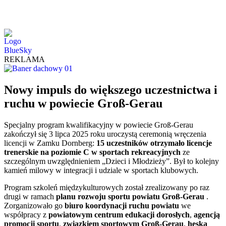
REKLAMA
Nowy impuls do większego uczestnictwa i
ruchu w powiecie Groß-Gerau
Specjalny program kwalifikacyjny w powiecie Groß-Gerau
zakończył się 3 lipca 2025 roku uroczystą ceremonią wręczenia
licencji w Zamku Dornberg:
15 uczestników otrzymało licencje
trenerskie na poziomie C w sportach rekreacyjnych
ze
szczególnym uwzględnieniem „Dzieci i Młodzieży”. Był to kolejny
kamień milowy w integracji i udziale w sportach klubowych.
Program szkoleń międzykulturowych został zrealizowany po raz
drugi w ramach
planu rozwoju sportu powiatu Groß-Gerau
.
Zorganizowało go
biuro koordynacji ruchu powiatu
we
współpracy z
powiatowym centrum edukacji dorosłych
,
agencją
promocji sportu
,
związkiem sportowym Groß-Gerau
,
heską