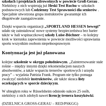
szkołach i projektach zdrowotnych w powiecie Groß-Gerau
.
Niektórzy z nich wspierają już
Heski Test Ruchu
w szkołach
podstawowych lub
Codzienny Test Sprawności dla seniorów
.
Specjalnie utworzona grupa instruktorów gwarantuje ich
długotrwałe zaangażowanie.
Dzięki wsparciu organizacji
„SPORTLAND HESSEN bewegt”
udało się zainstalować nowe systemy bezpieczeństwa bez barier
także w hali wspinaczkowej
szkoły Luise-Büchner
– to kolejny
krok w kierunku zapewnienia w powiecie możliwości uprawiania
sportu wszystkim osobom niepełnosprawnym
Kontynuacja jest już planowana
kolejne
szkolenie w okręgu południowym
. „Zainteresowanie stale
rośnie – między innymi dzięki rekomendacjom naszych
absolwentów, a także wsparciu trenerów sportowych i urzędu
pracy” – wyjaśnia Patrizia Frank. Program nie tylko pomaga
zwalczyć niedobór
instruktorów
, ale także skraca
listy
oczekujących w sporcie dziecięcym
.
W ubiegłym roku w Rüsselsheim odniosło sukces 25 osób,
niektórzy z nich zdobyli nawet
licencję trenera koszykówki
.
(DZIELNICA GROSS-GERAU – RED/PSKGG)