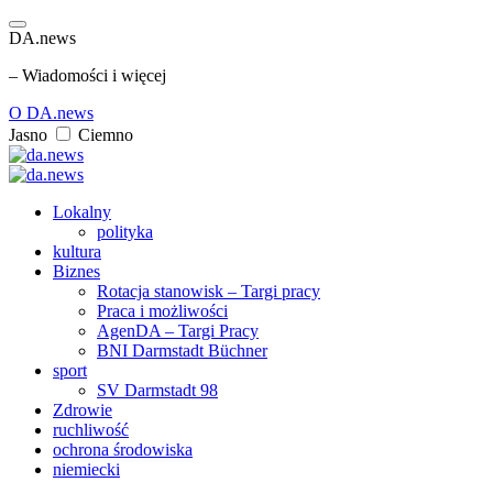
DA.news
– Wiadomości i więcej
O DA.news
Jasno
Ciemno
Lokalny
polityka
kultura
Biznes
Rotacja stanowisk – Targi pracy
Praca i możliwości
AgenDA – Targi Pracy
BNI Darmstadt Büchner
sport
SV Darmstadt 98
Zdrowie
ruchliwość
ochrona środowiska
niemiecki