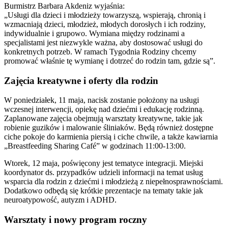
Burmistrz Barbara Akdeniz wyjaśnia:
„Usługi dla dzieci i młodzieży towarzyszą, wspierają, chronią i
wzmacniają dzieci, młodzież, młodych dorosłych i ich rodziny,
indywidualnie i grupowo. Wymiana między rodzinami a
specjalistami jest niezwykle ważna, aby dostosować usługi do
konkretnych potrzeb. W ramach Tygodnia Rodziny chcemy
promować właśnie tę wymianę i dotrzeć do rodzin tam, gdzie są”.
Zajęcia kreatywne i oferty dla rodzin
W poniedziałek, 11 maja, nacisk zostanie położony na usługi
wczesnej interwencji, opiekę nad dziećmi i edukację rodzinną.
Zaplanowane zajęcia obejmują warsztaty kreatywne, takie jak
robienie guzików i malowanie śliniaków. Będą również dostępne
ciche pokoje do karmienia piersią i ciche chwile, a także kawiarnia
„Breastfeeding Sharing Café” w godzinach 11:00-13:00.
Wtorek, 12 maja, poświęcony jest tematyce integracji. Miejski
koordynator ds. przypadków udzieli informacji na temat usług
wsparcia dla rodzin z dziećmi i młodzieżą z niepełnosprawnościami.
Dodatkowo odbędą się krótkie prezentacje na tematy takie jak
neuroatypowość, autyzm i ADHD.
Warsztaty i nowy program roczny