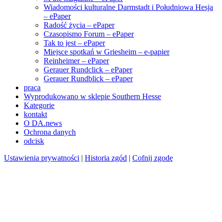
Wiadomości kulturalne Darmstadt i Południowa Hesja
– ePaper
Radość życia – ePaper
Czasopismo Forum – ePaper
Tak to jest – ePaper
Miejsce spotkań w Griesheim – e-papier
Reinheimer – ePaper
Gerauer Rundclick – ePaper
Gerauer Rundblick – ePaper
praca
Wyprodukowano w sklepie Southern Hesse
Kategorie
kontakt
O DA.news
Ochrona danych
odcisk
Ustawienia prywatności
|
Historia zgód
|
Cofnij zgodę