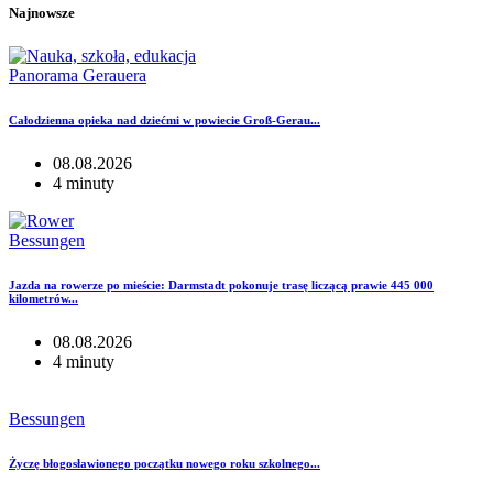
Najnowsze
Panorama Gerauera
Całodzienna opieka nad dziećmi w powiecie Groß-Gerau...
08.08.2026
4 minuty
Bessungen
Jazda na rowerze po mieście: Darmstadt pokonuje trasę liczącą prawie 445 000
kilometrów...
08.08.2026
4 minuty
Bessungen
Życzę błogosławionego początku nowego roku szkolnego...