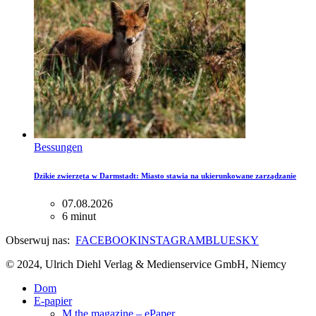
Bessungen
Dzikie zwierzęta w Darmstadt: Miasto stawia na ukierunkowane zarządzanie
07.08.2026
6 minut
Obserwuj nas:
FACEBOOK
INSTAGRAM
BLUESKY
© 2024, Ulrich Diehl Verlag & Medienservice GmbH, Niemcy
Dom
E-papier
M the magazine – ePaper