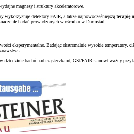
dajne magnesy i struktury akceleratorowe.
óry wykorzystuje detektory FAIR, a także najnowocześniejszą
terapię
 znaczenie badań prowadzonych w ośrodku w Darmstadt.
ści eksperymentalne. Badając ekstremalnie wysokie temperatury, ciśn
łoznawstwa.
 w dziedzinie badań nad cząsteczkami, GSI/FAIR stanowi ważny przy