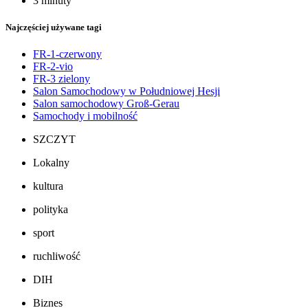
3 minuty
Najczęściej używane tagi
FR-1-czerwony
FR-2-vio
FR-3 zielony
Salon Samochodowy w Południowej Hesji
Salon samochodowy Groß-Gerau
Samochody i mobilność
SZCZYT
Lokalny
kultura
polityka
sport
ruchliwość
DIH
Biznes