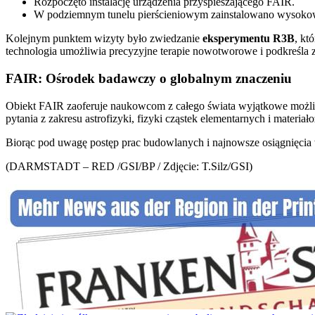
Rozpoczęto instalację urządzenia przyspieszającego FAIR.
W podziemnym tunelu pierścieniowym zainstalowano wysokowy
Kolejnym punktem wizyty było zwiedzanie
eksperymentu R3B
, kt
technologia umożliwia precyzyjne terapie nowotworowe i podkreśla
FAIR: Ośrodek badawczy o globalnym znaczeniu
Obiekt FAIR zaoferuje naukowcom z całego świata wyjątkowe możliwo
pytania z zakresu astrofizyki, fizyki cząstek elementarnych i materia
Biorąc pod uwagę postęp prac budowlanych i najnowsze osiągnięcia
(DARMSTADT – RED /GSI/BP / Zdjęcie: T.Silz/GSI)