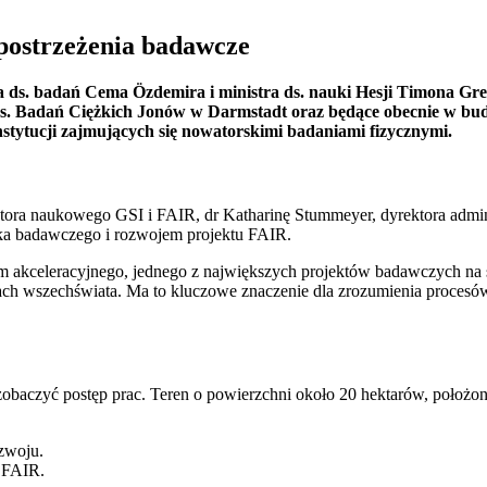
postrzeżenia badawcze
a ds. badań Cema Özdemira i ministra ds. nauki Hesji Timona Gr
s. Badań Ciężkich Jonów w Darmstadt oraz będące obecnie w b
stytucji zajmujących się nowatorskimi badaniami fizycznymi.
ektora naukowego GSI i FAIR, dr Katharinę Stummeyer, dyrektora admin
ka badawczego i rozwojem projektu FAIR.
akceleracyjnego, jednego z największych projektów badawczych na
ach wszechświata. Ma to kluczowe znaczenie dla zrozumienia procesów
obaczyć postęp prac. Teren o powierzchni około 20 hektarów, położo
zwoju.
 FAIR.