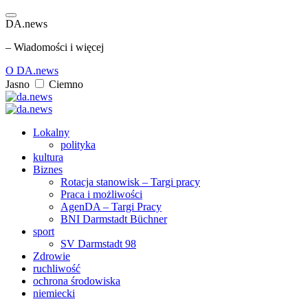
DA.news
– Wiadomości i więcej
O DA.news
Jasno
Ciemno
Lokalny
polityka
kultura
Biznes
Rotacja stanowisk – Targi pracy
Praca i możliwości
AgenDA – Targi Pracy
BNI Darmstadt Büchner
sport
SV Darmstadt 98
Zdrowie
ruchliwość
ochrona środowiska
niemiecki