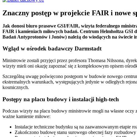
Znaczny postęp w projekcie FAIR i nowe s
Jak donosi biuro prasowe GSI/FAIR, wizyta federalnego ministr
FAIR i kamieniach milowych badań. Centrum Helmholtza GSI d
Badań Antyprotonów i Jonów) należą do wiodących na świecie in
Wgląd w ośrodek badawczy Darmstadt
Ministrowie zostali przyjęci przez profesora Thomasa Nilssona, dyr
wizyty mieli oni okazję zapoznać się z kompleksowym opisem ośrod
Szczególną uwagę poświęcono postępom w budowie nowego centrum 
ekstremalnych warunkach, występujących jedynie w odległych rejon
kosmicznych.
Postępy na placu budowy i instalacji high-tech
Podczas wizyty na placu budowy ministrowie mogli na własne oczy z
ważne kamienie milowe:
Instalacje techniczne budynku są na zaawansowanym etapie ro
Zakończono budowę stanu surowego obecnej fazy rozbudowy