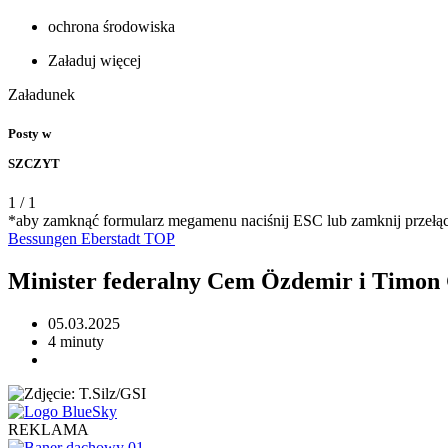
ochrona środowiska
Załaduj więcej
Załadunek
Posty w
SZCZYT
1
/
1
*aby zamknąć formularz megamenu naciśnij ESC lub zamknij przełą
Bessungen
Eberstadt
TOP
Minister federalny Cem Özdemir i Timo
05.03.2025
4 minuty
REKLAMA