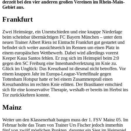
derzeit bei den vier anderen großen Vereinen im Rhein-Main-
Gebiet aus.
Frankfurt
Zwei Heimsiege, ein Unentschieden und eine knappe Niederlage
beim scheinbar übermächtigen FC Bayern München – unter dem
neuen Trainer Albert Riera ist Eintracht Frankfurt gut gestartet und
befindet sich weiter aussichtsreich im Rennen um einen Platz in
einem europäischen Wettbewerb. Dabei wird allerdings vorerst
Keeper Kaua Santos fehlen. Er zog sich im Heimspiel beim 2:0
gegen den SC Freiburg eine Innenbandverletzung im Knie zu.
Glück im Unglück: Das Kreuzband ist diesmal nicht betroffen. Vor
einem knappen Jahr im Europa-League-Viertelfinale gegen
Tottenham Hotspur hatte er bei einem Zusammenprall einen
Kreuzbandriss im rechten Knie erlitten. Der Brasilianer entschied
sich für eine konservative Therapie, weshalb er bereits im Herbst ins
Tor zurückkehren konnte.
Mainz
Weiter um den Klassenerhalt bangen muss der 1. FSV Mainz 05. Im
Februar holte das Team von Trainer Urs Fischer jedoch immerhin
fünf von zwölf möglichen Punkten, darunter ein Sieg im Heimspiel