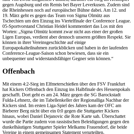
gegen Augsburg und ein Remis bei Bayer Leverkusen. Zudem sind
die Rheinhessen noch auf europäischer Bühne dabei. Am 12. und
19. März geht es gegen das Team von Sigma Olmütz aus
Tschechien um den Einzug ins Viertelfinale der Conference League.
05-Sportvorstand Christian Heidel kommentiert das Los mit den
Worten: „Sigma Olmütz kommt zwar nicht aus einer der großen
Ligen Europas, verdient aber dennoch unseren größten Respekt. Sie
können in ihrer Vereinsgeschichte auf einige
Europapokalteilnahmen zurückblicken und haben in der laufenden
Conference-League-Saison schon bewiesen, dass sie ein
unbequemer und widerstandsfähiger Gegner sein können.“
Offenbach
Mit einem 4:2-Sieg im Elfmeterschießen über den FSV Frankfurt
hat Kickers Offenbach den Einzug ins Halbfinale des Hessenpokals
geschafft. Dort geht es am 24. März gegen die SG Barockstadt
Fulda-Lehnerz, die im Tabellenkeller der Regionalliga Nachbar der
Kickers sind. Im ersten Liga-Spiel des Jahres kam der OFC am
Bieberer Berg nicht über ein 0:0 gegen die Stuttgarter Kickers
hinaus, wobei Daniel Dejanovic die Rote Karte sah. Überschattet
wurde die Partie zudem von rassistischen Beleidigungen gegen den
dunkelhäutigen Stuttgarter Spieler Melkamu Frauendorf, die beide
Vereine in einem gemeinsamen Statement verurteilten.