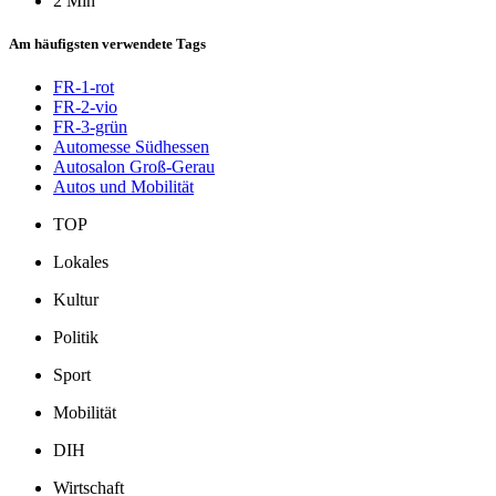
2 Min
Am häufigsten verwendete Tags
FR-1-rot
FR-2-vio
FR-3-grün
Automesse Südhessen
Autosalon Groß-Gerau
Autos und Mobilität
TOP
Lokales
Kultur
Politik
Sport
Mobilität
DIH
Wirtschaft