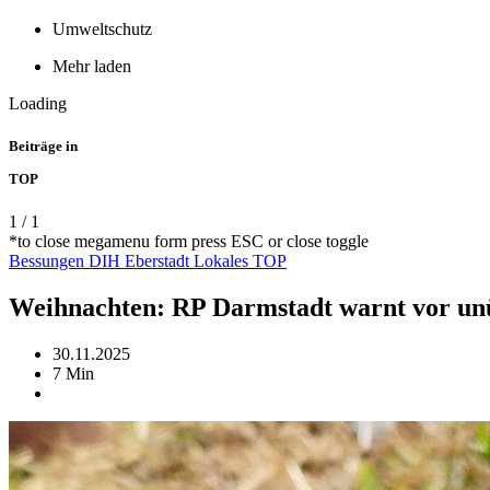
Umweltschutz
Mehr laden
Loading
Beiträge in
TOP
1
/
1
*to close megamenu form press ESC or close toggle
Bessungen
DIH
Eberstadt
Lokales
TOP
Weihnachten: RP Darmstadt warnt vor un
30.11.2025
7 Min