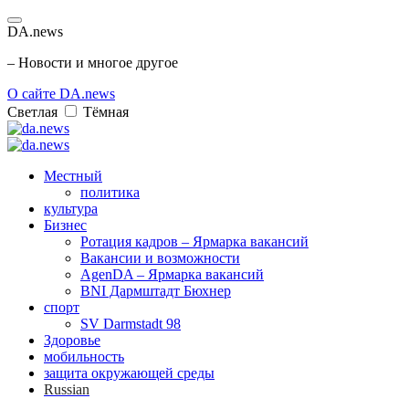
DA.news
– Новости и многое другое
О сайте DA.news
Светлая
Тёмная
Местный
политика
культура
Бизнес
Ротация кадров – Ярмарка вакансий
Вакансии и возможности
AgenDA – Ярмарка вакансий
BNI Дармштадт Бюхнер
спорт
SV Darmstadt 98
Здоровье
мобильность
защита окружающей среды
Russian