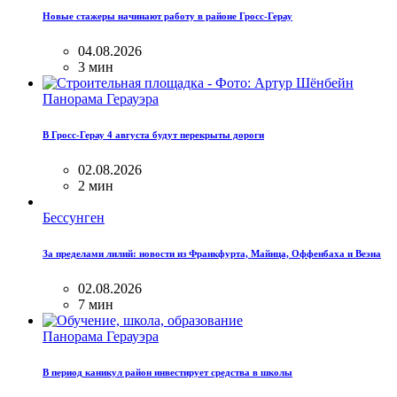
Новые стажеры начинают работу в районе Гросс-Герау
04.08.2026
3 мин
Панорама Герауэра
В Гросс-Герау 4 августа будут перекрыты дороги
02.08.2026
2 мин
Бессунген
За пределами лилий: новости из Франкфурта, Майнца, Оффенбаха и Веэна
02.08.2026
7 мин
Панорама Герауэра
В период каникул район инвестирует средства в школы