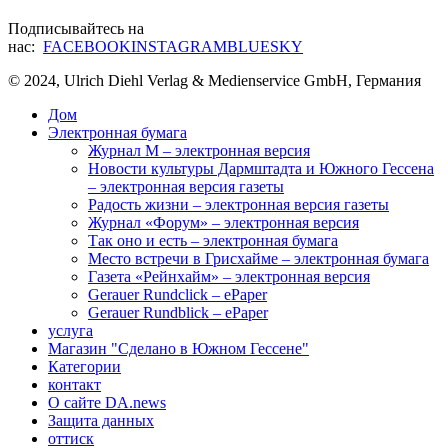
Подписывайтесь на
нас:
FACEBOOK
INSTAGRAM
BLUESKY
© 2024, Ulrich Diehl Verlag & Medienservice GmbH, Германия
Дом
Электронная бумага
Журнал M – электронная версия
Новости культуры Дармштадта и Южного Гессена
– электронная версия газеты
Радость жизни – электронная версия газеты
Журнал «Форум» – электронная версия
Так оно и есть – электронная бумага
Место встречи в Грисхайме – электронная бумага
Газета «Рейнхайм» – электронная версия
Gerauer Rundclick – ePaper
Gerauer Rundblick – ePaper
услуга
Магазин "Сделано в Южном Гессене"
Категории
контакт
О сайте DA.news
Защита данных
оттиск