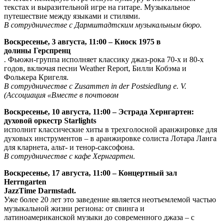
текстах и ​​выразительной игре на гитаре. Музыкальное
путешествие между языками и стилями.
В сотрудничестве с Дармштадтским музыкальным бюро.
Воскресенье, 3 августа, 11:00 – Киоск 1975 в
долины Герспренц
. Фьюжн-группа исполняет классику джаз-рока 70-х и 80-х
годов, включая песни Weather Report, Билли Кобэма и
Фолькера Кригеля.
В сотрудничестве с Zusammen in der Postsiedlung e. V.
(Ассоциация «Вместе в почтовом
Воскресенье, 10 августа, 11:00 – Эстрада Хернгартен:
духовой оркестр Starlights
исполнит классические хиты в трехголосной аранжировке для
духовых инструментов – в аранжировке солиста Лотара Ланга
для кларнета, альт- и тенор-саксофона.
В сотрудничестве с кафе Хернгартен.
Воскресенье, 17 августа, 11:00 – Концертный зал
Herrngarten
JazzTime Darmstadt.
Уже более 20 лет это заведение является неотъемлемой частью
музыкальной жизни региона: от свинга и
латиноамериканской музыки до современного джаза – с