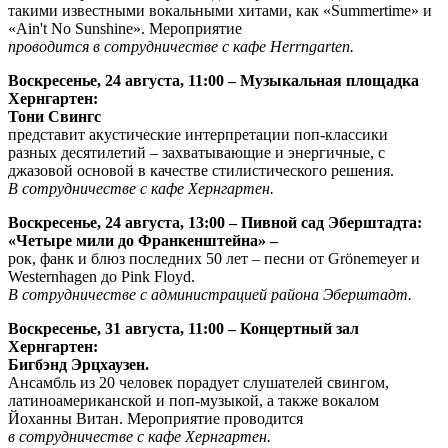
такими известными вокальными хитами, как «Summertime» и
«Ain't No Sunshine». Мероприятие
проводится в сотрудничестве с кафе Herrngarten.
Воскресенье, 24 августа, 11:00 – Музыкальная площадка
Хернгартен:
Тони Свингс
представит акустические интерпретации поп-классики
разных десятилетий – захватывающие и энергичные, с
джазовой основой в качестве стилистического решения.
В сотрудничестве с кафе Хернгартен.
Воскресенье, 24 августа, 13:00 – Пивной сад Эберштадта:
«Четыре мили до Франкенштейна» –
рок, фанк и блюз последних 50 лет – песни от Grönemeyer и
Westernhagen до Pink Floyd.
В сотрудничестве с администрацией района Эберштадт.
Воскресенье, 31 августа, 11:00 – Концертный зал
Хернгартен:
Бигбэнд Эрцхаузен.
Ансамбль из 20 человек порадует слушателей свингом,
латиноамериканской и поп-музыкой, а также вокалом
Йоханны Витан. Мероприятие проводится
в сотрудничестве с кафе Хернгартен.