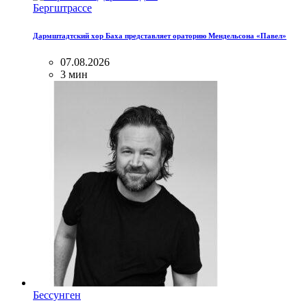
Бергштрассе
Дармштадтский хор Баха представляет ораторию Мендельсона «Павел»
07.08.2026
3 мин
Бессунген