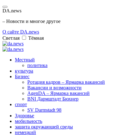
DA.news
– Новости и многое другое
О сайте DA.news
Светлая
Тёмная
Местный
политика
культура
Бизнес
Ротация кадров – Ярмарка вакансий
Вакансии и возможности
AgenDA – Ярмарка вакансий
BNI Дармштадт Бюхнер
спорт
SV Darmstadt 98
Здоровье
мобильность
защита окружающей среды
немецкий