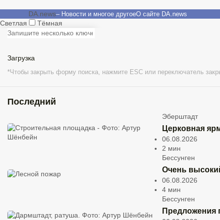
DA.news
– Новости и многое другое
О сайте DA.news
Светлая
Тёмная
ВЕРШИНА
Местный
культура
политика
спорт
ДИХ
мобильность
Бизнес
защита окружающей среды
Загрузить ещё
Загрузка
*Чтобы закрыть форму поиска, нажмите ESC или переключатель закр
Загрузка
Сообщения в
ВЕРШИНА
1
/
1
Последний
*Чтобы закрыть мегаменю, нажмите ESC или кнопку закрытия
Эберштадт
Без категории
Готовим
Церковная ярм
06.08.2026
вместе
2 мин
весело
Бессунген
в Грос-
Очень высокий
06.08.2026
Герау
4 мин
25.01.2025
Бессунген
4 мин
Предложения 