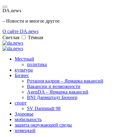
DA.news
– Новости и многое другое
О сайте DA.news
Светлая
Тёмная
Местный
политика
культура
Бизнес
Ротация кадров – Ярмарка вакансий
Вакансии и возможности
AgenDA – Ярмарка вакансий
BNI Дармштадт Бюхнер
спорт
SV Darmstadt 98
Здоровье
мобильность
защита окружающей среды
немецкий