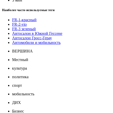
3 мин
Наиболее часто используемые теги
FR-1-красный
FR-2-vio
FR-3 зеленый
Автосалон в Южной Гессене
Автосалон Гросс-Герау
Автомобили и мобильность
ВЕРШИНА
Местный
культура
политика
спорт
мобильность
ДИХ
Бизнес