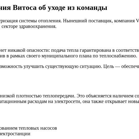
ия Витоса об уходе из команды
уризация системы отопления. Нынешний поставщик, компания Vi
 секторе здравоохранения.
нет никакой опасности: подача тепла гарантирована в соответст
тив в рамках своего муниципального плана по теплоснабжению.
озможность улучшить существующую ситуацию. Цель — обеспечи
 низкой плотностью теплопередачи. Это объясняется наличием с
уатационным расходам на электросети, она также открывает нов
зованием тепловых насосов
лектростанции