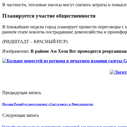
В частности, тепловые насосы могут снизить затраты и повыси
Планируется участие общественности
В ближайшие недели город планирует провести переговоры с 
раннем этапе вовлечь пострадавшие домохозяйства и проинфо
(РИДШТАДТ – КРАСНЫЙ/ПСР)
Изображение:
В районе Ам Хоэн Вег проводится реорганиза
Предыдущая запись
Иоганн Розенбум представляет «Свет и цвет» в Фюрстенлагере
Следующая запись
Гризхайм вводит налог на недвижимость категории C для земельных участков, готов