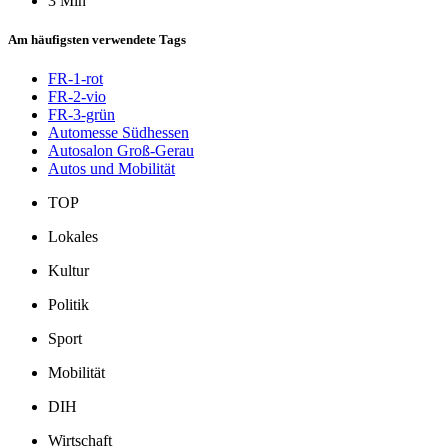
3 Min
Am häufigsten verwendete Tags
FR-1-rot
FR-2-vio
FR-3-grün
Automesse Südhessen
Autosalon Groß-Gerau
Autos und Mobilität
TOP
Lokales
Kultur
Politik
Sport
Mobilität
DIH
Wirtschaft