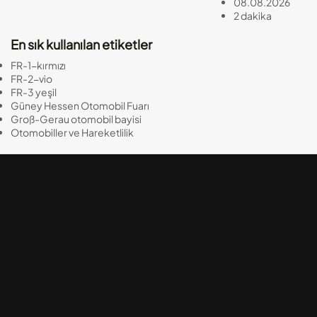
Konser
08.08.2026
2 dakika
Korosu
destek
En sık kullanılan etiketler
istiyor
FR-1-kırmızı
14.04.2025
FR-2-vio
3 dakika
FR-3 yeşil
Güney Hessen Otomobil Fuarı
Groß-Gerau otomobil bayisi
Otomobiller ve Hareketlilik